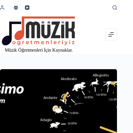
İçeriğe
atla
Müzik Öğretmenleri İçin Kaynaklar.