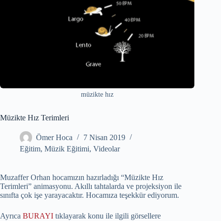
müzikte hız
Müzikte Hız Terimleri
Ömer Hoca
7 Nisan 2019
Eğitim
,
Müzik Eğitimi
,
Videolar
Muzaffer Orhan hocamızın hazırladığı “Müzikte Hız
Terimleri” animasyonu. Akıllı tahtalarda ve projeksiyon ile
sınıfta çok işe yarayacaktır. Hocamıza teşekkür ediyorum.
Ayrıca
BURAYI
tıklayarak konu ile ilgili görsellere