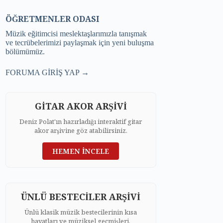
ÖĞRETMENLER ODASI
Müzik eğitimcisi meslektaşlarımızla tanışmak
ve tecrübelerimizi paylaşmak için yeni buluşma
bölümümüz.
FORUMA GİRİŞ YAP →
GİTAR AKOR ARŞİVİ
Deniz Polat'ın hazırladığı interaktif gitar
akor arşivine göz atabilirsiniz.
HEMEN İNCELE
ÜNLÜ BESTECİLER ARŞİVİ
Ünlü klasik müzik bestecilerinin kısa
hayatları ve müziksel geçmişleri.