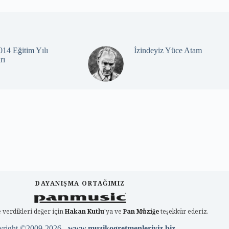
14 Eğitim Yılı
İzindeyiz Yüce Atam
rı
DAYANIŞMA ORTAĞIMIZ
 verdikleri değer için
Hakan Kutlu
'ya ve
Pan Müziğe
teşekkür ederiz.
yright ©2009-2026 -
www.muzikogretmenleriyiz.biz