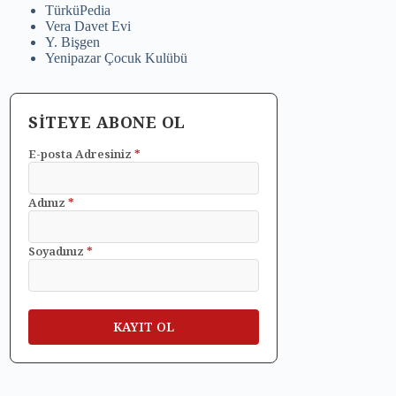
TürküPedia
Vera Davet Evi
Y. Bişgen
Yenipazar Çocuk Kulübü
SİTEYE ABONE OL
E-posta Adresiniz
*
Adınız
*
Soyadınız
*