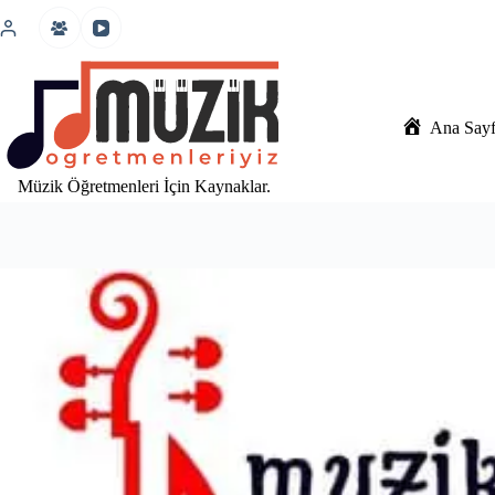
İçeriğe
atla
Ana Say
Müzik Öğretmenleri İçin Kaynaklar.