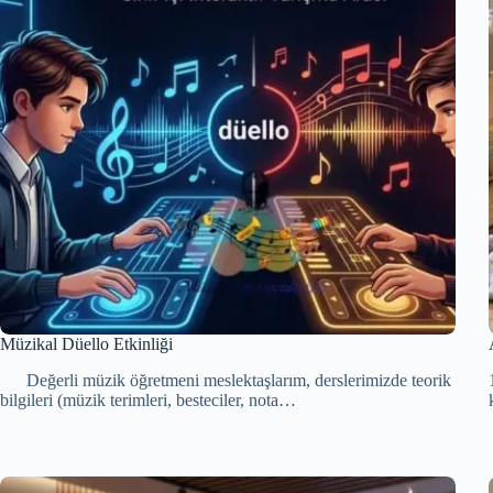
Müzikal Düello Etkinliği
Değerli müzik öğretmeni meslektaşlarım, derslerimizde teorik
bilgileri (müzik terimleri, besteciler, nota…