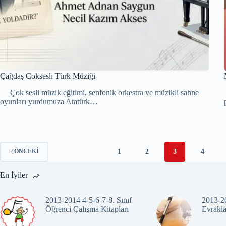
Çağdaş Çoksesli Türk Müziği
Çok sesli müzik eğitimi, senfonik orkestra ve müzikli sahne
oyunları yurdumuza Atatürk…
1
2
3
4
ÖNCEKI
En İyiler
2013-2014 4-5-6-7-8. Sınıf
2013-20
Öğrenci Çalışma Kitapları
Evrakla