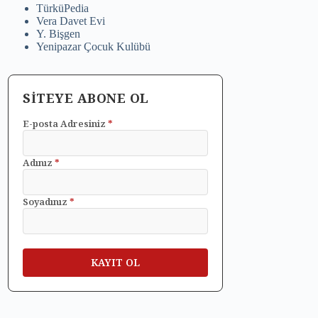
TürküPedia
Vera Davet Evi
Y. Bişgen
Yenipazar Çocuk Kulübü
SİTEYE ABONE OL
E-posta Adresiniz
*
Adınız
*
Soyadınız
*