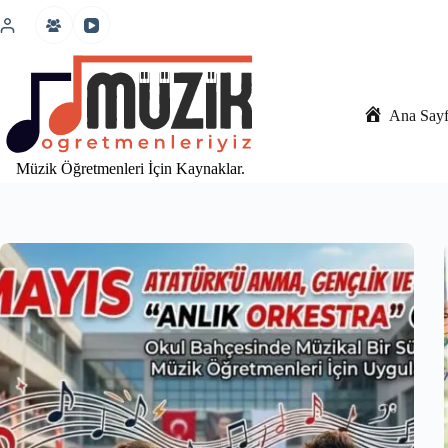
İçeriğe
atla
Ana Say
Müzik Öğretmenleri İçin Kaynaklar.