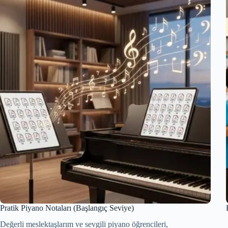
Pratik Piyano Notaları (Başlangıç Seviye)
Değerli meslektaşlarım ve sevgili piyano öğrencileri,