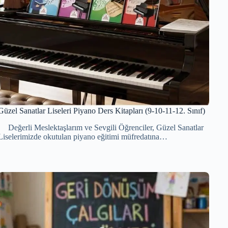
Güzel Sanatlar Liseleri Piyano Ders Kitapları (9-10-11-12. Sınıf)
Değerli Meslektaşlarım ve Sevgili Öğrenciler, Güzel Sanatlar
Liselerimizde okutulan piyano eğitimi müfredatına…