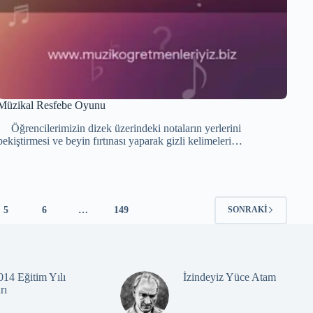
Müzikal Resfebe Oyunu
Öğrencilerimizin dizek üzerindeki notaların yerlerini
pekiştirmesi ve beyin fırtınası yaparak gizli kelimeleri…
5
6
…
149
SONRAKI
14 Eğitim Yılı
İzindeyiz Yüce Atam
rı