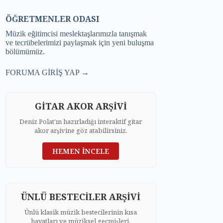
ÖĞRETMENLER ODASI
Müzik eğitimcisi meslektaşlarımızla tanışmak
ve tecrübelerimizi paylaşmak için yeni buluşma
bölümümüz.
FORUMA GİRİŞ YAP →
GİTAR AKOR ARŞİVİ
Deniz Polat'ın hazırladığı interaktif gitar
akor arşivine göz atabilirsiniz.
HEMEN İNCELE
ÜNLÜ BESTECİLER ARŞİVİ
Ünlü klasik müzik bestecilerinin kısa
hayatları ve müziksel geçmişleri.