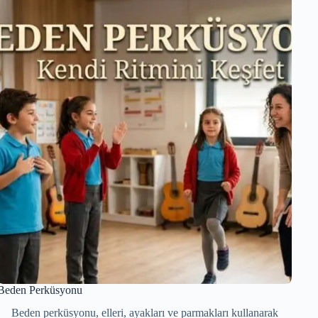
Beden Perküsyonu
Beden perküsyonu, elleri, ayakları ve parmakları kullanarak