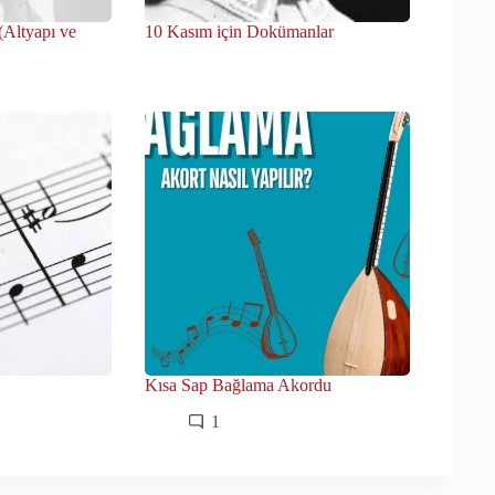
Altyapı ve
10 Kasım için Dokümanlar
Kısa Sap Bağlama Akordu
1