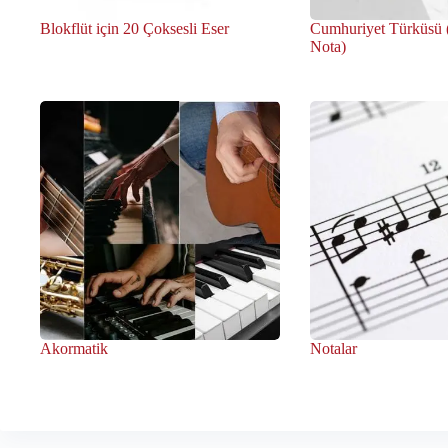
Blokflüt için 20 Çoksesli Eser
Cumhuriyet Türküsü (
Nota)
Akormatik
Notalar