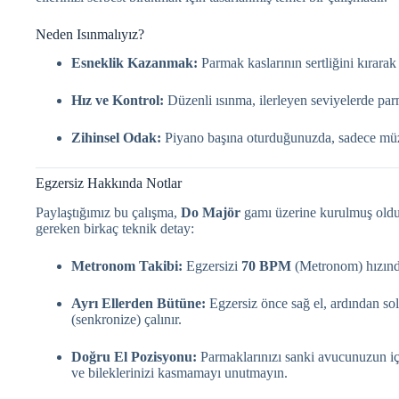
Neden Isınmalıyız?
Esneklik Kazanmak:
Parmak kaslarının sertliğini kırarak 
Hız ve Kontrol:
Düzenli ısınma, ilerleyen seviyelerde par
Zihinsel Odak:
Piyano başına oturduğunuzda, sadece müzi
Egzersiz Hakkında Notlar
Paylaştığımız bu çalışma,
Do Majör
gamı üzerine kurulmuş oldukç
gereken birkaç teknik detay:
Metronom Takibi:
Egzersizi
70 BPM
(Metronom
) hızı
Ayrı Ellerden Bütüne:
Egzersiz önce sağ el, ardından sol 
(senkronize) çalınır
.
Doğru El Pozisyonu:
Parmaklarınızı sanki avucunuzun iç
ve bileklerinizi kasmamayı unutmayın.