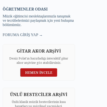
ÖĞRETMENLER ODASI
Müzik eğitimcisi meslektaşlarımızla tanışmak
ve tecrübelerimizi paylaşmak için yeni buluşma
bölümümüz.
FORUMA GİRİŞ YAP →
GİTAR AKOR ARŞİVİ
Deniz Polat'ın hazırladığı interaktif gitar
akor arşivine göz atabilirsiniz.
HEMEN İNCELE
ÜNLÜ BESTECİLER ARŞİVİ
Ünlü klasik müzik bestecilerinin kısa
hayatları ve müziksel geçmişleri.