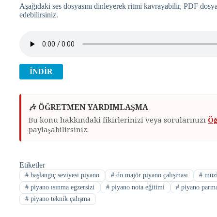
Aşağıdaki ses dosyasını dinleyerek ritmi kavrayabilir, PDF dosyas
edebilirsiniz.
İNDİR
🎶 ÖĞRETMEN YARDIMLAŞMA
Bu konu hakkındaki fikirlerinizi veya sorularınızı
Öğ
paylaşabilirsiniz.
Etiketler
#
başlangıç seviyesi piyano
#
do majör piyano çalışması
#
müzi
#
piyano ısınma egzersizi
#
piyano nota eğitimi
#
piyano parma
#
piyano teknik çalışma