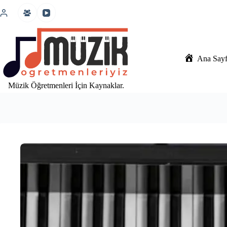
İçeriğe
atla
Ana Say
Müzik Öğretmenleri İçin Kaynaklar.