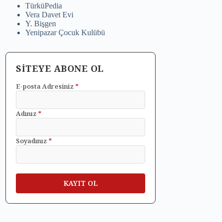
TürküPedia
Vera Davet Evi
Y. Bişgen
Yenipazar Çocuk Kulübü
SİTEYE ABONE OL
E-posta Adresiniz
*
Adınız
*
Soyadınız
*