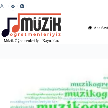
İçeriğe
atla
Ana Say
Müzik Öğretmenleri İçin Kaynaklar.