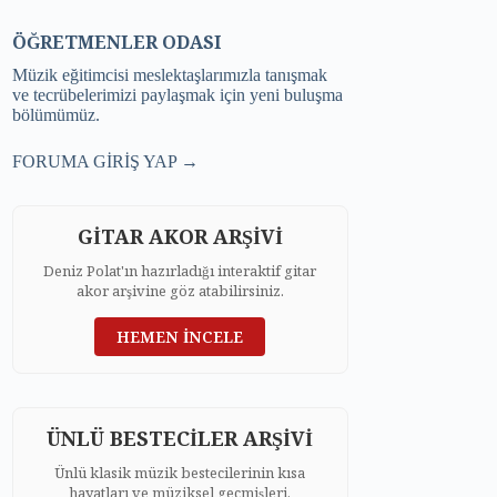
ÖĞRETMENLER ODASI
Müzik eğitimcisi meslektaşlarımızla tanışmak
ve tecrübelerimizi paylaşmak için yeni buluşma
bölümümüz.
FORUMA GİRİŞ YAP →
GİTAR AKOR ARŞİVİ
Deniz Polat'ın hazırladığı interaktif gitar
akor arşivine göz atabilirsiniz.
HEMEN İNCELE
ÜNLÜ BESTECİLER ARŞİVİ
Ünlü klasik müzik bestecilerinin kısa
hayatları ve müziksel geçmişleri.