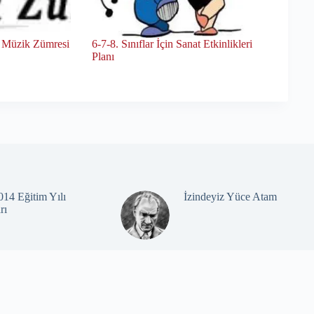
 Müzik Zümresi
6-7-8. Sınıflar İçin Sanat Etkinlikleri
Planı
14 Eğitim Yılı
İzindeyiz Yüce Atam
rı