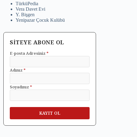
TürküPedia
Vera Davet Evi
Y. Bişgen
Yenipazar Çocuk Kulübü
SİTEYE ABONE OL
E-posta Adresiniz
*
Adınız
*
Soyadınız
*