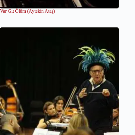
Var Git Ölüm (Aytekin Ataş)