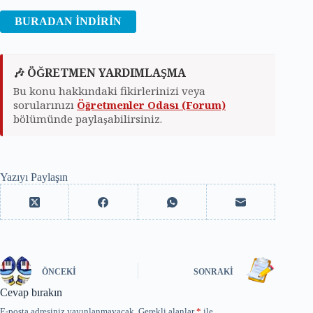
BURADAN İNDİRİN
🎶 ÖĞRETMEN YARDIMLAŞMA
Bu konu hakkındaki fikirlerinizi veya
sorularınızı
Öğretmenler Odası (Forum)
bölümünde paylaşabilirsiniz.
Yazıyı Paylaşın
ÖNCEKI
SONRAKI
Cevap bırakın
E-posta adresiniz yayınlanmayacak.
Gerekli alanlar
*
ile