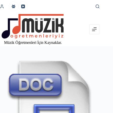
İçeriğe
atla
Müzik Öğretmenleri İçin Kaynaklar.