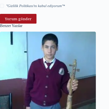
"
Gizlilik Politikası
'nı kabul ediyorum"
*
Yorum gönder
Benzer Yazılar