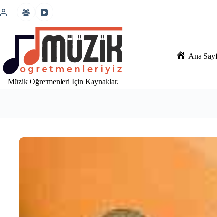
İçeriğe
atla
Ana Say
Müzik Öğretmenleri İçin Kaynaklar.