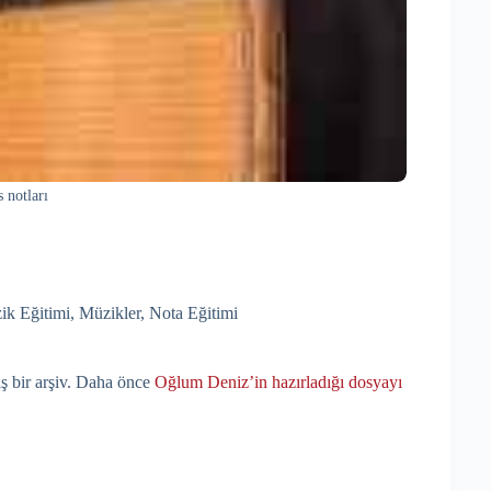
s notları
ik Eğitimi
,
Müzikler
,
Nota Eğitimi
ş bir arşiv. Daha önce
Oğlum Deniz’in hazırladığı dosyayı