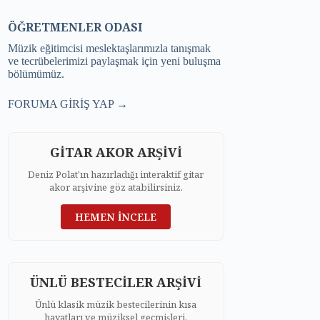
ÖĞRETMENLER ODASI
Müzik eğitimcisi meslektaşlarımızla tanışmak
ve tecrübelerimizi paylaşmak için yeni buluşma
bölümümüz.
FORUMA GİRİŞ YAP →
GİTAR AKOR ARŞİVİ
Deniz Polat'ın hazırladığı interaktif gitar
akor arşivine göz atabilirsiniz.
HEMEN İNCELE
ÜNLÜ BESTECİLER ARŞİVİ
Ünlü klasik müzik bestecilerinin kısa
hayatları ve müziksel geçmişleri.