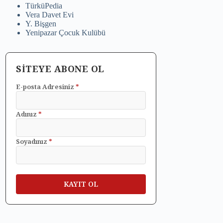
TürküPedia
Vera Davet Evi
Y. Bişgen
Yenipazar Çocuk Kulübü
SİTEYE ABONE OL
E-posta Adresiniz
*
Adınız
*
Soyadınız
*