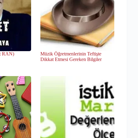
t RAN)
Müzik Öğretmenlerinin Teftişte
Dikkat Etmesi Gereken Bilgiler