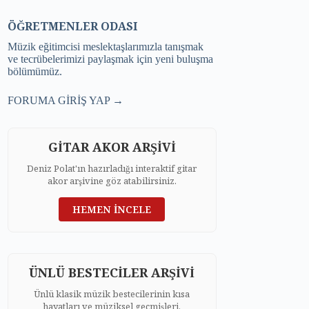
ÖĞRETMENLER ODASI
Müzik eğitimcisi meslektaşlarımızla tanışmak
ve tecrübelerimizi paylaşmak için yeni buluşma
bölümümüz.
FORUMA GİRİŞ YAP →
GİTAR AKOR ARŞİVİ
Deniz Polat'ın hazırladığı interaktif gitar
akor arşivine göz atabilirsiniz.
HEMEN İNCELE
ÜNLÜ BESTECİLER ARŞİVİ
Ünlü klasik müzik bestecilerinin kısa
hayatları ve müziksel geçmişleri.