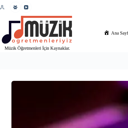
İçeriğe
atla
Ana Say
Müzik Öğretmenleri İçin Kaynaklar.