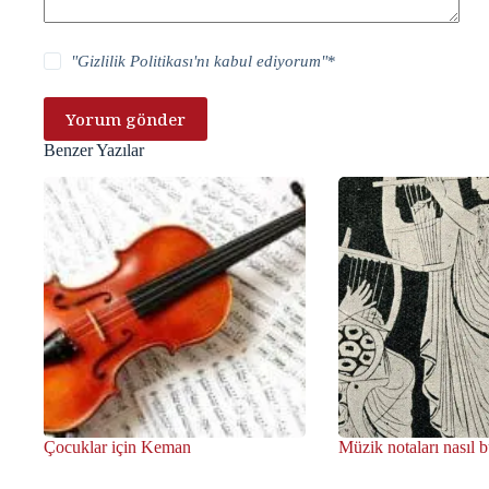
"
Gizlilik Politikası
'nı kabul ediyorum"
*
Yorum gönder
Benzer Yazılar
Çocuklar için Keman
Müzik notaları nasıl 