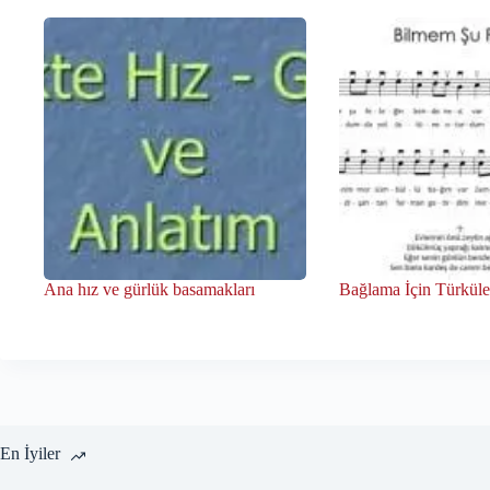
Ana hız ve gürlük basamakları
Bağlama İçin Türküle
En İyiler