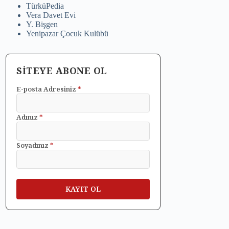
TürküPedia
Vera Davet Evi
Y. Bişgen
Yenipazar Çocuk Kulübü
SİTEYE ABONE OL
E-posta Adresiniz
*
Adınız
*
Soyadınız
*