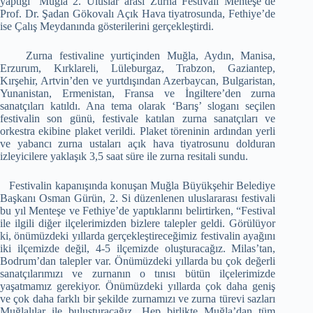
yaptığı ‘Muğla 2. Uluslar arası Zurna Festivali Menteşe’de
Prof. Dr. Şadan Gökovalı Açık Hava tiyatrosunda, Fethiye’de
ise Çalış Meydanında gösterilerini gerçekleştirdi.
Zurna festivaline yurtiçinden Muğla, Aydın, Manisa,
Erzurum, Kırklareli, Lüleburgaz, Trabzon, Gaziantep,
Kırşehir, Artvin’den ve yurtdışından Azerbaycan, Bulgaristan,
Yunanistan, Ermenistan, Fransa ve İngiltere’den zurna
sanatçıları katıldı. Ana tema olarak ‘Barış’ sloganı seçilen
festivalin son günü, festivale katılan zurna sanatçıları ve
orkestra ekibine plaket verildi. Plaket töreninin ardından yerli
ve yabancı zurna ustaları açık hava tiyatrosunu dolduran
izleyicilere yaklaşık 3,5 saat süre ile zurna resitali sundu.
Festivalin kapanışında konuşan Muğla Büyükşehir Belediye
Başkanı Osman Gürün, 2. Si düzenlenen uluslararası festivali
bu yıl Menteşe ve Fethiye’de yaptıklarını belirtirken, “Festival
ile ilgili diğer ilçelerimizden bizlere talepler geldi. Görülüyor
ki, önümüzdeki yıllarda gerçekleştireceğimiz festivalin ayağını
iki ilçemizde değil, 4-5 ilçemizde oluşturacağız. Milas’tan,
Bodrum’dan talepler var. Önümüzdeki yıllarda bu çok değerli
sanatçılarımızı ve zurnanın o tınısı bütün ilçelerimizde
yaşatmamız gerekiyor. Önümüzdeki yıllarda çok daha geniş
ve çok daha farklı bir şekilde zurnamızı ve zurna türevi sazları
Muğlalılar ile buluşturacağız. Hep birlikte Muğla’dan tüm