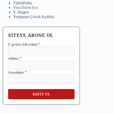
TürküPedia
Vera Davet Evi
Y. Bişgen
Yenipazar Çocuk Kulübü
SİTEYE ABONE OL
E-posta Adresiniz
*
Adınız
*
Soyadınız
*