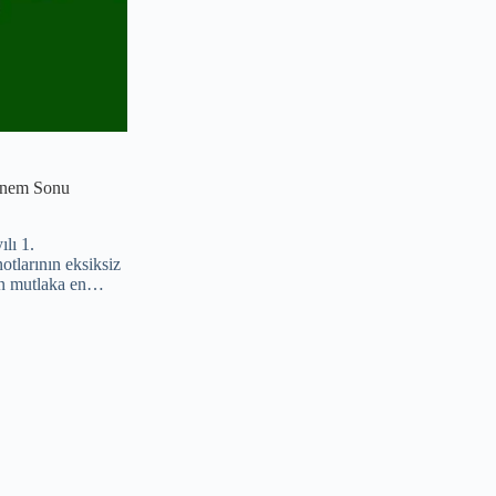
Dönem Sonu
lı 1.
tlarının eksiksiz
ten mutlaka en…