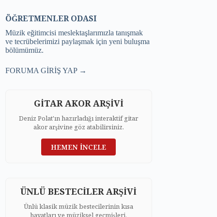
ÖĞRETMENLER ODASI
Müzik eğitimcisi meslektaşlarımızla tanışmak
ve tecrübelerimizi paylaşmak için yeni buluşma
bölümümüz.
FORUMA GİRİŞ YAP →
GİTAR AKOR ARŞİVİ
Deniz Polat'ın hazırladığı interaktif gitar
akor arşivine göz atabilirsiniz.
HEMEN İNCELE
ÜNLÜ BESTECİLER ARŞİVİ
Ünlü klasik müzik bestecilerinin kısa
hayatları ve müziksel geçmişleri.