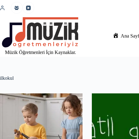
İçeriğe
atla
Ana Say
Müzik Öğretmenleri İçin Kaynaklar.
ilkokul