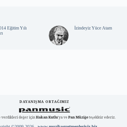
14 Eğitim Yılı
İzindeyiz Yüce Atam
rı
DAYANIŞMA ORTAĞIMIZ
 verdikleri değer için
Hakan Kutlu
'ya ve
Pan Müziğe
teşekkür ederiz.
yright ©2009-2026 -
www.muzikogretmenleriyiz.biz