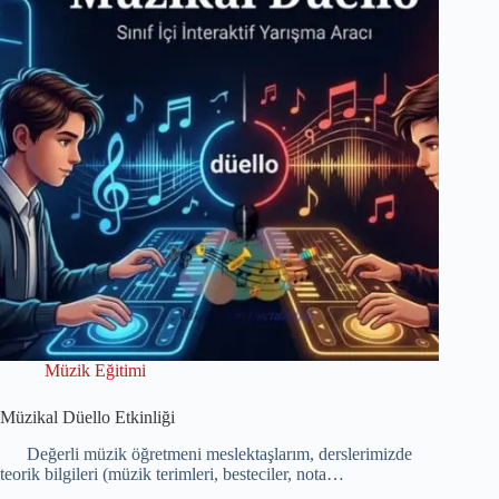
Müzik Eğitimi
Müzikal Düello Etkinliği
Değerli müzik öğretmeni meslektaşlarım, derslerimizde
teorik bilgileri (müzik terimleri, besteciler, nota…