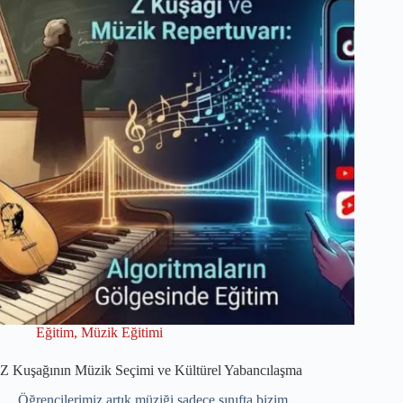
Eğitim
,
Müzik Eğitimi
Z Kuşağının Müzik Seçimi ve Kültürel Yabancılaşma
Öğrencilerimiz artık müziği sadece sınıfta bizim