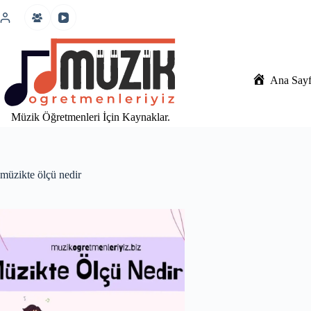
İçeriğe
atla
Ana Say
Müzik Öğretmenleri İçin Kaynaklar.
müzikte ölçü nedir