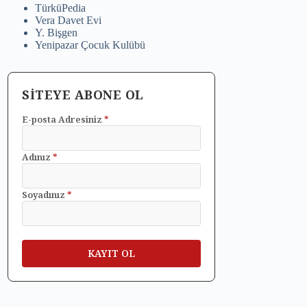
TürküPedia
Vera Davet Evi
Y. Bişgen
Yenipazar Çocuk Kulübü
SİTEYE ABONE OL
E-posta Adresiniz
*
Adınız
*
Soyadınız
*