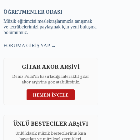
ÖĞRETMENLER ODASI
Müzik eğitimcisi meslektaşlarımızla tanışmak
ve tecrübelerimizi paylaşmak için yeni buluşma
bölümümüz.
FORUMA GİRİŞ YAP →
GİTAR AKOR ARŞİVİ
Deniz Polat'ın hazırladığı interaktif gitar
akor arşivine göz atabilirsiniz.
HEMEN İNCELE
ÜNLÜ BESTECİLER ARŞİVİ
Ünlü klasik müzik bestecilerinin kısa
hayatları ve müziksel geçmişleri.