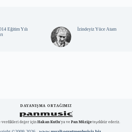
14 Eğitim Yılı
İzindeyiz Yüce Atam
rı
DAYANIŞMA ORTAĞIMIZ
 verdikleri değer için
Hakan Kutlu
'ya ve
Pan Müziğe
teşekkür ederiz.
yright ©2009-2026 -
www.muzikogretmenleriyiz.biz