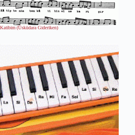
Katibim (Üsküdara Gideriken)