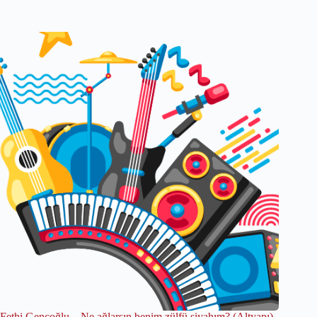
Fethi Gençoğlu – Ne ağlarsın benim zülfü siyahım? (Altyapı)