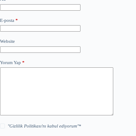
E-posta
*
Website
Yorum Yap
*
"
Gizlilik Politikası
'nı kabul ediyorum"
*