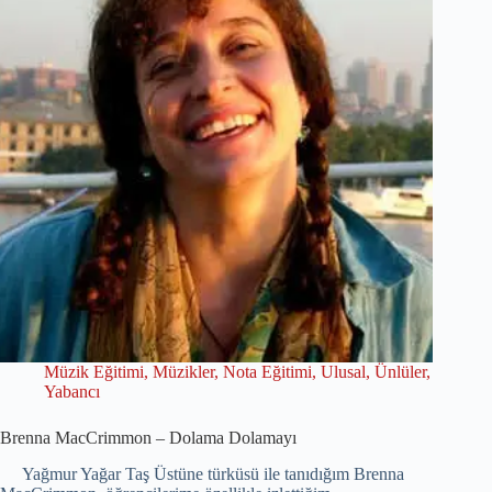
Müzik Eğitimi
,
Müzikler
,
Nota Eğitimi
,
Ulusal
,
Ünlüler
,
Yabancı
Brenna MacCrimmon – Dolama Dolamayı
Yağmur Yağar Taş Üstüne türküsü ile tanıdığım Brenna