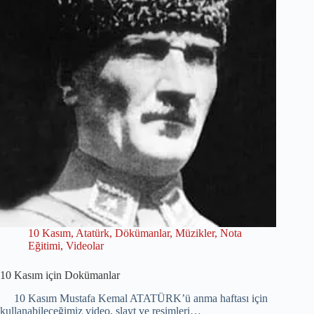
10 Kasım
,
Atatürk
,
Dökümanlar
,
Müzikler
,
Nota
Eğitimi
,
Videolar
10 Kasım için Dokümanlar
10 Kasım Mustafa Kemal ATATÜRK’ü anma haftası için
kullanabileceğimiz video, slayt ve resimleri…