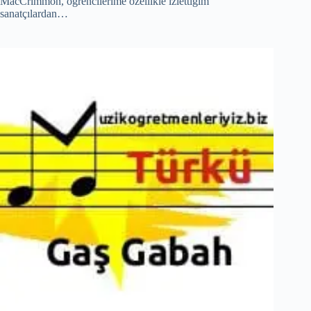
MacCrimmon, öğrencilerime özellikle izlettiğim
sanatçılardan…