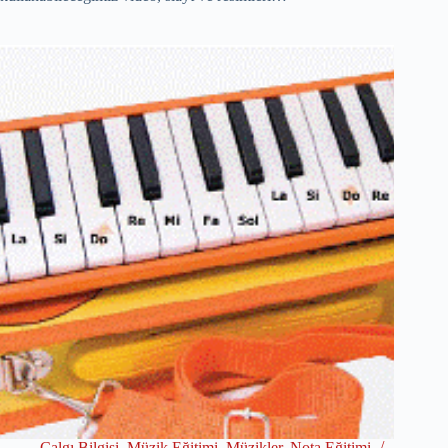
Çalgı Bilgisi
,
Müzik Eğitimi
,
Müzikler
,
Nota Eğitimi