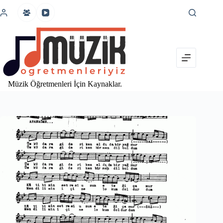
İçeriğe
atla
Müzik Öğretmenleri İçin Kaynaklar.