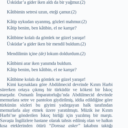
Üsküdar’a gider iken aldı da bir yağmur.(2)
Kâtibimin setresi uzun, eteği çamur.(2)
Kâtip uykudan uyanmış, gözleri mahmur.(2)
Kâtip benim, ben kâtibin, el ne karışır?
Kâtibime kolalı da gömlek ne güzel yaraşır!
Üsküdar’a gider iken bir mendil buldum.(2)
Mendilimin içine
(de)
lokum doldurdum.(2)
Kâtibimi arar iken yanımda buldum.
Kâtip benim, ben kâtibin, el ne karışır?
Kâtibime kolalı da gömlek ne güzel yaraşır!
Kimi kaynaklara göre Abdülmecid devrinde Kırım Harbi
sürerken ortaya çıkmış bir türküdür ve kökeni bir İskoç
marşıdır. Osmanlı İmparatorluğu’nda Abdülmecid devrinde
memurlara setre ve pantolon giydirilmiş, iddia edildiğine göre
türkünün sözleri bu giyimi yadırgayan halk tarafından
memurlarla alay etmek üzere yaratılmıştı. Müzik ise Kırım
Harbi’ne gönderilen İskoç birliği için yazılmış bir marştı.
Savaşta İngilizlere hastane olarak tahsis edilmiş olan ve halkın
kısa eteklerinden ötürü “
Donsuz asker
” lakabını taktığı