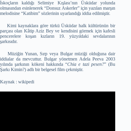
İskoçların kaldığı Selimiye Kışlası’nın Üsküdar yolunda
olmasından esinlenerek “Donsuz Askerler” için yazılan marşın
melodisine “Katibim” sözlerinin uyarlandığı iddia edilmiştir.
Kimi kaynaklara göre türkü Üsküdar halk kültürünün bir
parçası olan Kâtip Aziz Bey ve kendisini görmek için kafesli
pencerelere koşan kızların 19. yüzyıldaki sevdalarının
şarkısıdır.
Müziğin Yunan, Sırp veya Bulgar müziği olduğuna dair
iddialar da mevcuttur. Bulgar yönetmen Adela Peeva 2003
yılında şarkının kökeni hakkında “
Chia e tazi pesen?
” (Bu
Şarkı Kimin?) adlı bir belgesel film çekmiştir.
Kaynak : wikipedi