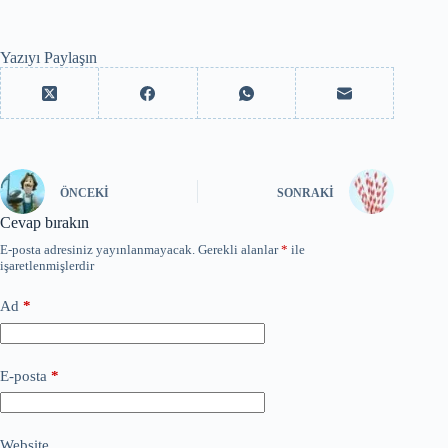
Yazıyı Paylaşın
ÖNCEKI
SONRAKI
Cevap bırakın
E-posta adresiniz yayınlanmayacak.
Gerekli alanlar
*
ile
işaretlenmişlerdir
Ad
*
E-posta
*
Website