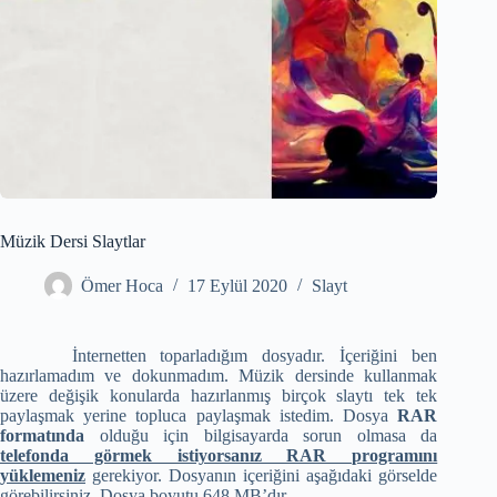
Müzik Dersi Slaytlar
Ömer Hoca
17 Eylül 2020
Slayt
İnternetten toparladığım dosyadır. İçeriğini ben
hazırlamadım ve dokunmadım. Müzik dersinde kullanmak
üzere değişik konularda hazırlanmış birçok slaytı tek tek
paylaşmak yerine topluca paylaşmak istedim. Dosya
RAR
formatında
olduğu için bilgisayarda sorun olmasa da
telefonda görmek istiyorsanız RAR programını
yüklemeniz
gerekiyor. Dosyanın içeriğini aşağıdaki görselde
görebilirsiniz. Dosya boyutu 648 MB’dır.