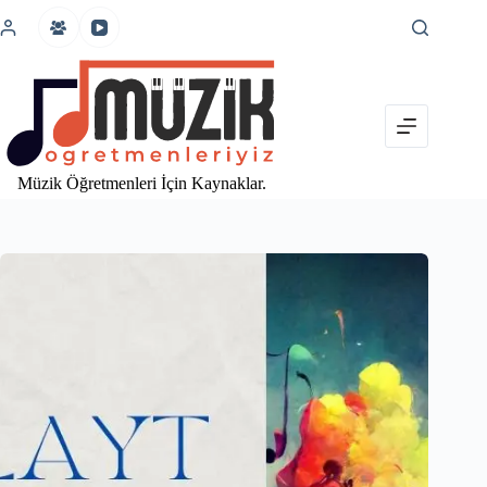
İçeriğe
atla
Müzik Öğretmenleri İçin Kaynaklar.