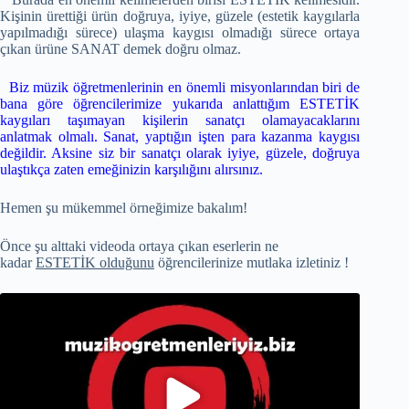
Kişinin ürettiği ürün doğruya, iyiye, güzele (estetik kaygılarla
yapılmadığı sürece) ulaşma kaygısı olmadığı sürece ortaya
çıkan ürüne SANAT demek doğru olmaz.
Biz müzik öğretmenlerinin en önemli misyonlarından biri de
bana göre öğrencilerimize yukarıda anlattığım ESTETİK
kaygıları taşımayan kişilerin sanatçı olamayacaklarını
anlatmak olmalı. Sanat, yaptığın işten para kazanma kaygısı
değildir. Aksine siz bir sanatçı olarak iyiye, güzele, doğruya
ulaştıkça zaten emeğinizin karşılığını alırsınız.
Hemen şu mükemmel örneğimize bakalım!
Önce şu alttaki videoda ortaya çıkan eserlerin ne
kadar
ESTETİK olduğunu
öğrencilerinize mutlaka izletiniz !