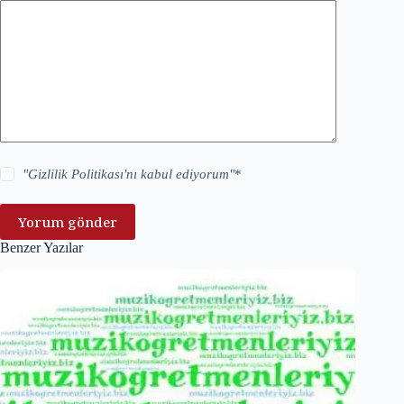
"
Gizlilik Politikası
'nı kabul ediyorum"
*
Yorum gönder
Benzer Yazılar