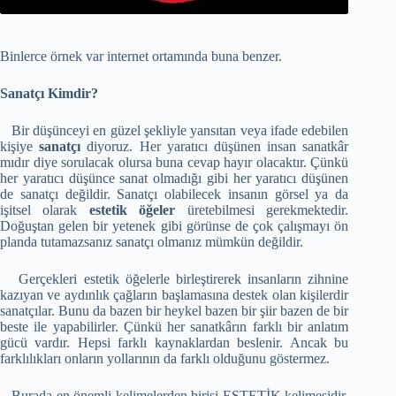
Binlerce örnek var internet ortamında buna benzer.
Sanatçı Kimdir?
Bir düşünceyi en güzel şekliyle yansıtan veya ifade edebilen
kişiye
sanatçı
diyoruz. Her yaratıcı düşünen insan sanatkâr
mıdır diye sorulacak olursa buna cevap hayır olacaktır. Çünkü
her yaratıcı düşünce sanat olmadığı gibi her yaratıcı düşünen
de sanatçı değildir. Sanatçı olabilecek insanın görsel ya da
işitsel olarak
estetik öğeler
üretebilmesi gerekmektedir.
Doğuştan gelen bir yetenek gibi görünse de çok çalışmayı ön
planda tutamazsanız sanatçı olmanız mümkün değildir.
Gerçekleri estetik öğelerle birleştirerek insanların zihnine
kazıyan ve aydınlık çağların başlamasına destek olan kişilerdir
sanatçılar. Bunu da bazen bir heykel bazen bir şiir bazen de bir
beste ile yapabilirler. Çünkü her sanatkârın farklı bir anlatım
gücü vardır. Hepsi farklı kaynaklardan beslenir. Ancak bu
farklılıkları onların yollarının da farklı olduğunu göstermez.
Burada en önemli kelimelerden birisi ESTETİK kelimesidir.