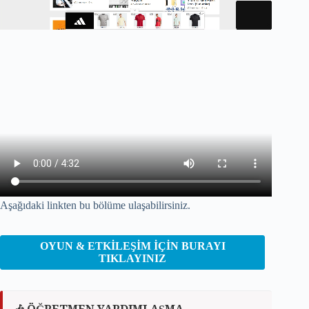
Aşağıdaki linkten bu bölüme ulaşabilirsiniz.
OYUN & ETKİLEŞİM İÇİN BURAYI
TIKLAYINIZ