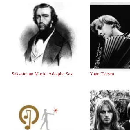
Saksofonun Mucidi Adolphe Sax
Yann Tiersen