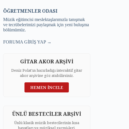
ÖĞRETMENLER ODASI
Müzik eğitimcisi meslektaşlarımızla tanışmak
ve tecrübelerimizi paylaşmak için yeni buluşma
bölümümüz.
FORUMA GİRİŞ YAP →
GİTAR AKOR ARŞİVİ
Deniz Polat'ın hazırladığı interaktif gitar
akor arşivine göz atabilirsiniz.
HEMEN İNCELE
ÜNLÜ BESTECİLER ARŞİVİ
Ünlü klasik müzik bestecilerinin kısa
hayatları ve müziksel geçmişleri.