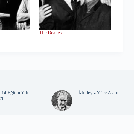
The Beatles
14 Eğitim Yılı
İzindeyiz Yüce Atam
rı