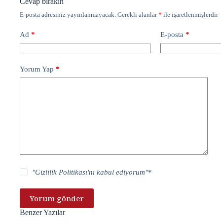
Cevap bırakın
E-posta adresiniz yayınlanmayacak.
Gerekli alanlar
*
ile işaretlenmişlerdir
Ad
*
E-posta
*
Yorum Yap
*
"
Gizlilik Politikası
'nı kabul ediyorum"
*
Yorum gönder
Benzer Yazılar