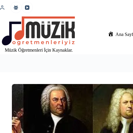
İçeriğe
atla
Ana Say
Müzik Öğretmenleri İçin Kaynaklar.