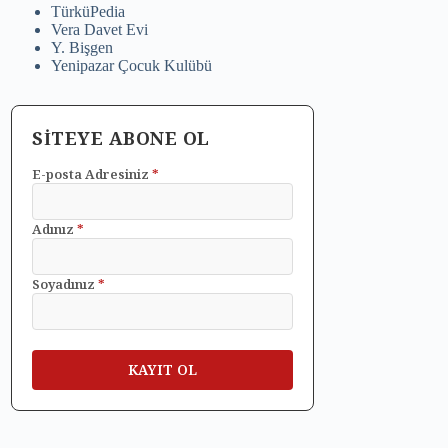
TürküPedia
Vera Davet Evi
Y. Bişgen
Yenipazar Çocuk Kulübü
SİTEYE ABONE OL
E-posta Adresiniz
*
Adınız
*
Soyadınız
*