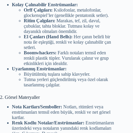
Kolay Çalınabilir Enstrümanlar:
Orff Çalgıları:
Ksilofonlar, metalofonlar,
glockenspiel’ler (genellikle pentatonik setler).
Ritim Çalgıları:
Marakas, tef, zil, davul,
çubuklar, tahta bloklar. Tutması kolay ve
dayanıklı olmaları önemlidir.
El Çanları (Hand Bells):
Her çanın belirli bir
nota ile eşleştiği, renkli ve kolay çalınabilir çan
setleri.
Boomwhackers:
Farklı notaları temsil eden
renkli plastik tüpler. Vurularak çalınır ve grup
etkinlikleri için idealdir.
Uyarlanmış Enstrümanlar:
Büyütülmüş tuşlara sahip klavyeler.
Tutma yerleri güçlendirilmiş veya özel olarak
tasarlanmış çalgılar.
2. Görsel Materyaller
Nota Kartları/Semboller:
Notları, ritimleri veya
enstrümanları temsil eden büyük, renkli ve net görsel
kartlar.
Renk Kodlu Notalar/Enstrümanlar:
Enstrümanların
üzerindeki veya notaların yanındaki renk kodlamaları