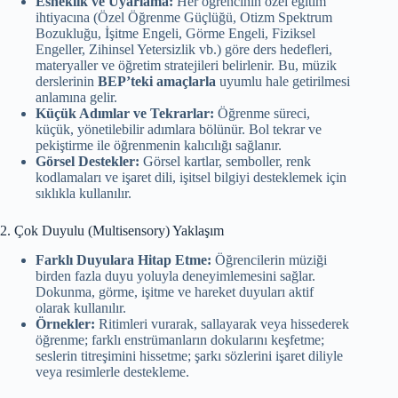
Esneklik ve Uyarlama:
Her öğrencinin özel eğitim
ihtiyacına (Özel Öğrenme Güçlüğü, Otizm Spektrum
Bozukluğu, İşitme Engeli, Görme Engeli, Fiziksel
Engeller, Zihinsel Yetersizlik vb.) göre ders hedefleri,
materyaller ve öğretim stratejileri belirlenir. Bu, müzik
derslerinin
BEP’teki amaçlarla
uyumlu hale getirilmesi
anlamına gelir.
Küçük Adımlar ve Tekrarlar:
Öğrenme süreci,
küçük, yönetilebilir adımlara bölünür. Bol tekrar ve
pekiştirme ile öğrenmenin kalıcılığı sağlanır.
Görsel Destekler:
Görsel kartlar, semboller, renk
kodlamaları ve işaret dili, işitsel bilgiyi desteklemek için
sıklıkla kullanılır.
2. Çok Duyulu (Multisensory) Yaklaşım
Farklı Duyulara Hitap Etme:
Öğrencilerin müziği
birden fazla duyu yoluyla deneyimlemesini sağlar.
Dokunma, görme, işitme ve hareket duyuları aktif
olarak kullanılır.
Örnekler:
Ritimleri vurarak, sallayarak veya hissederek
öğrenme; farklı enstrümanların dokularını keşfetme;
seslerin titreşimini hissetme; şarkı sözlerini işaret diliyle
veya resimlerle destekleme.