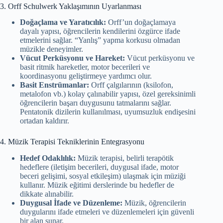
3. Orff Schulwerk Yaklaşımının Uyarlanması
Doğaçlama ve Yaratıcılık:
Orff’un doğaçlamaya
dayalı yapısı, öğrencilerin kendilerini özgürce ifade
etmelerini sağlar. “Yanlış” yapma korkusu olmadan
müzikle deneyimler.
Vücut Perküsyonu ve Hareket:
Vücut perküsyonu ve
basit ritmik hareketler, motor becerileri ve
koordinasyonu geliştirmeye yardımcı olur.
Basit Enstrümanlar:
Orff çalgılarının (ksilofon,
metalofon vb.) kolay çalınabilir yapısı, özel gereksinimli
öğrencilerin başarı duygusunu tatmalarını sağlar.
Pentatonik dizilerin kullanılması, uyumsuzluk endişesini
ortadan kaldırır.
4. Müzik Terapisi Tekniklerinin Entegrasyonu
Hedef Odaklılık:
Müzik terapisi, belirli terapötik
hedeflere (iletişim becerileri, duygusal ifade, motor
beceri gelişimi, sosyal etkileşim) ulaşmak için müziği
kullanır. Müzik eğitimi derslerinde bu hedefler de
dikkate alınabilir.
Duygusal İfade ve Düzenleme:
Müzik, öğrencilerin
duygularını ifade etmeleri ve düzenlemeleri için güvenli
bir alan sunar.