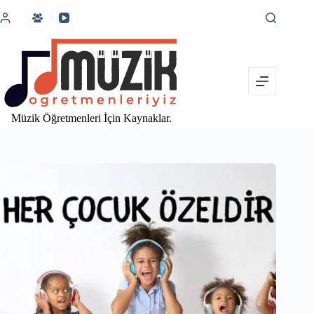
İçeriğe
atla
Müzik Öğretmenleri İçin Kaynaklar.