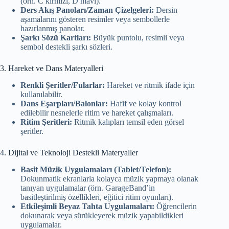
(örn. C kırmızı, D mavi).
Ders Akış Panoları/Zaman Çizelgeleri:
Dersin
aşamalarını gösteren resimler veya sembollerle
hazırlanmış panolar.
Şarkı Sözü Kartları:
Büyük puntolu, resimli veya
sembol destekli şarkı sözleri.
3. Hareket ve Dans Materyalleri
Renkli Şeritler/Fularlar:
Hareket ve ritmik ifade için
kullanılabilir.
Dans Eşarpları/Balonlar:
Hafif ve kolay kontrol
edilebilir nesnelerle ritim ve hareket çalışmaları.
Ritim Şeritleri:
Ritmik kalıpları temsil eden görsel
şeritler.
4. Dijital ve Teknoloji Destekli Materyaller
Basit Müzik Uygulamaları (Tablet/Telefon):
Dokunmatik ekranlarla kolayca müzik yapmaya olanak
tanıyan uygulamalar (örn. GarageBand’in
basitleştirilmiş özellikleri, eğitici ritim oyunları).
Etkileşimli Beyaz Tahta Uygulamaları:
Öğrencilerin
dokunarak veya sürükleyerek müzik yapabildikleri
uygulamalar.