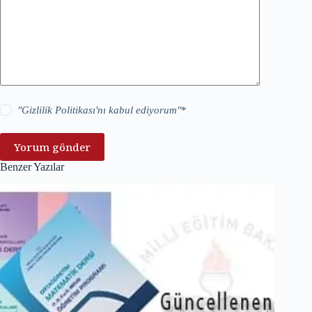
"
Gizlilik Politikası
'nı kabul ediyorum"
*
Yorum gönder
Benzer Yazılar