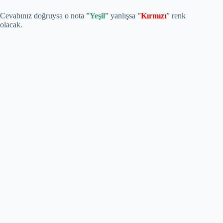
Cevabınız doğruysa o nota ”
Yeşil
” yanlışsa ”
Kırmızı
” renk
olacak.