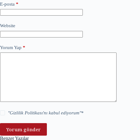
E-posta
*
Website
Yorum Yap
*
"
Gizlilik Politikası
'nı kabul ediyorum"
*
Yorum gönder
Benzer Yazılar