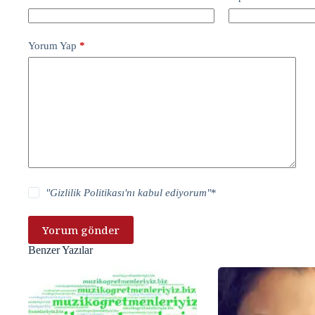
Yorum Yap
*
"
Gizlilik Politikası
'nı kabul ediyorum"
*
Yorum gönder
Benzer Yazılar