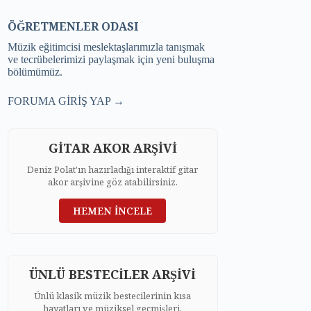
ÖĞRETMENLER ODASI
Müzik eğitimcisi meslektaşlarımızla tanışmak
ve tecrübelerimizi paylaşmak için yeni buluşma
bölümümüz.
FORUMA GİRİŞ YAP →
GİTAR AKOR ARŞİVİ
Deniz Polat'ın hazırladığı interaktif gitar
akor arşivine göz atabilirsiniz.
HEMEN İNCELE
ÜNLÜ BESTECİLER ARŞİVİ
Ünlü klasik müzik bestecilerinin kısa
hayatları ve müziksel geçmişleri.