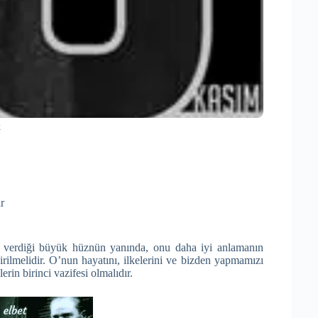
k
r
erdiği büyük hüznün yanında, onu daha iyi anlamanın
rilmelidir. O’nun hayatını, ilkelerini ve bizden yapmamızı
rin birinci vazifesi olmalıdır.