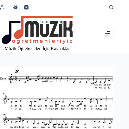
İçeriğe
atla
Müzik Öğretmenleri İçin Kaynaklar.