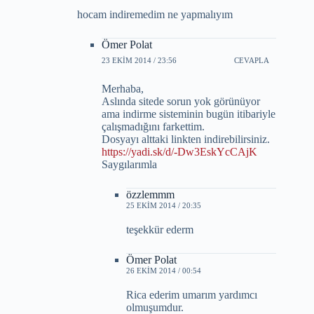
hocam indiremedim ne yapmalıyım
Ömer Polat
23 EKIM 2014 / 23:56
CEVAPLA
Merhaba,
Aslında sitede sorun yok görünüyor
ama indirme sisteminin bugün itibariyle
çalışmadığını farkettim.
Dosyayı alttaki linkten indirebilirsiniz.
https://yadi.sk/d/-Dw3EskYcCAjK
Saygılarımla
özzlemmm
25 EKIM 2014 / 20:35
teşekkür ederm
Ömer Polat
26 EKIM 2014 / 00:54
Rica ederim umarım yardımcı
olmuşumdur.