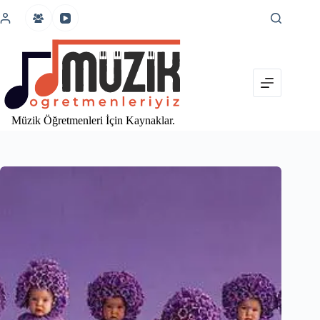
İçeriğe
atla
Müzik Öğretmenleri İçin Kaynaklar.