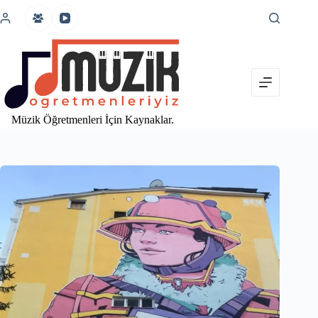
İçeriğe
atla
Müzik Öğretmenleri İçin Kaynaklar.