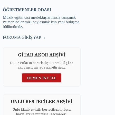
ÖĞRETMENLER ODASI
Müzik eğitimcisi meslektaşlarımızla tanışmak
ve tecrübelerimizi paylaşmak için yeni buluşma
bölümümüz.
FORUMA GİRİŞ YAP →
GİTAR AKOR ARŞİVİ
Deniz Polat'ın hazırladığı interaktif gitar
akor arşivine göz atabilirsiniz.
HEMEN İNCELE
ÜNLÜ BESTECİLER ARŞİVİ
Ünlü klasik müzik bestecilerinin kısa
hayatları ve müziksel geçmişleri.