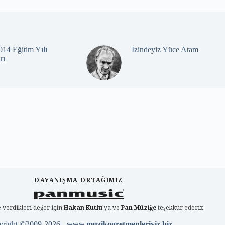
14 Eğitim Yılı
İzindeyiz Yüce Atam
rı
DAYANIŞMA ORTAĞIMIZ
 verdikleri değer için
Hakan Kutlu
'ya ve
Pan Müziğe
teşekkür ederiz.
yright ©2009-2026 -
www.muzikogretmenleriyiz.biz