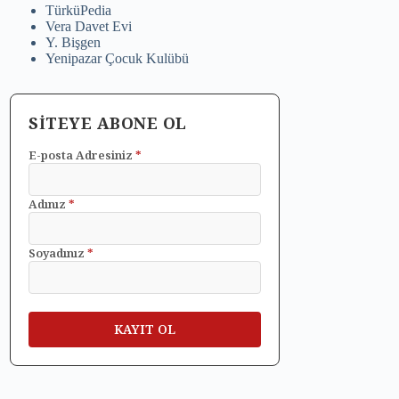
TürküPedia
Vera Davet Evi
Y. Bişgen
Yenipazar Çocuk Kulübü
SİTEYE ABONE OL
E-posta Adresiniz
*
Adınız
*
Soyadınız
*