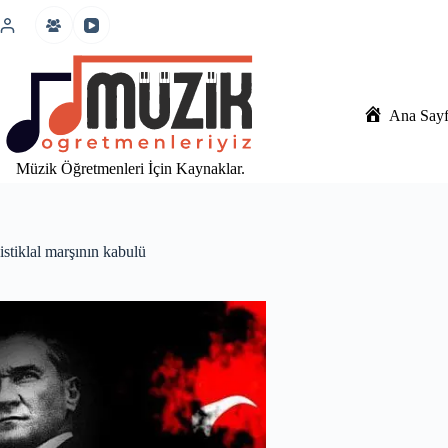
İçeriğe
atla
Ana Say
Müzik Öğretmenleri İçin Kaynaklar.
istiklal marşının kabulü