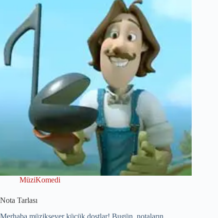
MüziKomedi
Nota Tarlası
Merhaba müziksever küçük dostlar! Bugün, notaların