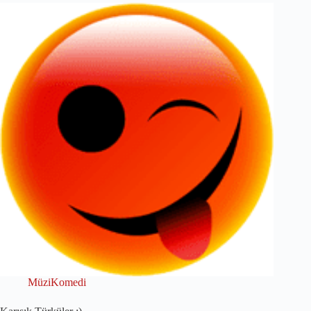
MüziKomedi