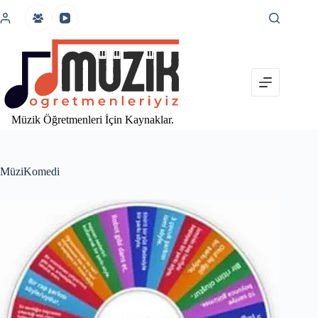
İçeriğe
atla
Müzik Öğretmenleri İçin Kaynaklar.
MüziKomedi