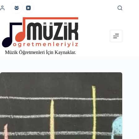
İçeriğe
atla
Müzik Öğretmenleri İçin Kaynaklar.