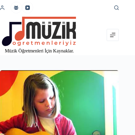
İçeriğe
atla
Müzik Öğretmenleri İçin Kaynaklar.