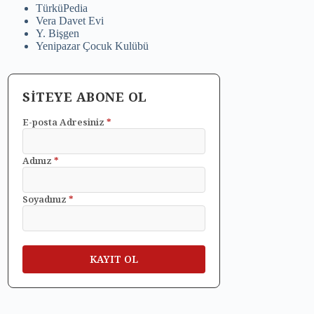
TürküPedia
Vera Davet Evi
Y. Bişgen
Yenipazar Çocuk Kulübü
SİTEYE ABONE OL
E-posta Adresiniz
*
Adınız
*
Soyadınız
*