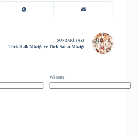
SONRAKI
YAZI
Türk Halk Müziği ve Türk Sanat Müziği
Website