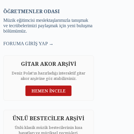
ÖĞRETMENLER ODASI
Müzik eğitimcisi meslektaşlarımızla tanışmak
ve tecrübelerimizi paylaşmak için yeni buluşma
bölümümüz.
FORUMA GİRİŞ YAP →
GİTAR AKOR ARŞİVİ
Deniz Polat'ın hazırladığı interaktif gitar
akor arşivine göz atabilirsiniz.
HEMEN İNCELE
ÜNLÜ BESTECİLER ARŞİVİ
Ünlü klasik müzik bestecilerinin kısa
hayatları ve müziksel geçmişleri.