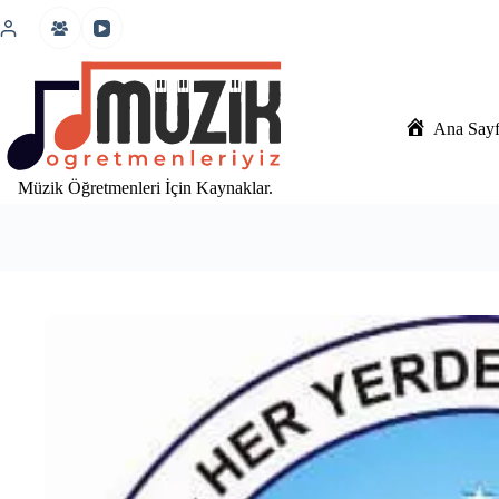
İçeriğe
atla
Ana Say
Müzik Öğretmenleri İçin Kaynaklar.