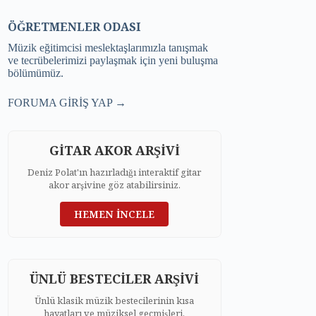
ÖĞRETMENLER ODASI
Müzik eğitimcisi meslektaşlarımızla tanışmak
ve tecrübelerimizi paylaşmak için yeni buluşma
bölümümüz.
FORUMA GİRİŞ YAP →
GİTAR AKOR ARŞİVİ
Deniz Polat'ın hazırladığı interaktif gitar
akor arşivine göz atabilirsiniz.
HEMEN İNCELE
ÜNLÜ BESTECİLER ARŞİVİ
Ünlü klasik müzik bestecilerinin kısa
hayatları ve müziksel geçmişleri.