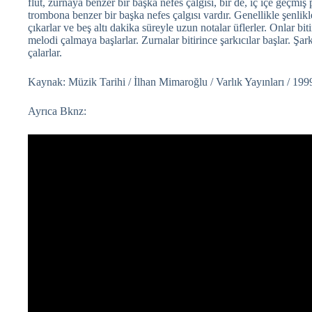
flüt, zurnaya benzer bir başka nefes çalgısı, bir de, iç içe geçm
trombona benzer bir başka nefes çalgısı vardır. Genellikle şenlik
çıkarlar ve beş altı dakika süreyle uzun notalar üflerler. Onlar bit
melodi çalmaya başlarlar. Zurnalar bitirince şarkıcılar başlar. Şark
çalarlar.
Kaynak: Müzik Tarihi / İlhan Mimaroğlu / Varlık Yayınları / 1999
Ayrıca Bknz: