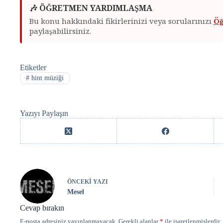
🎶 ÖĞRETMEN YARDIMLAŞMA
Bu konu hakkındaki fikirlerinizi veya sorularınızı
Öğ
paylaşabilirsiniz.
Etiketler
#
hint müziği
Yazıyı Paylaşın
ÖNCEKI
YAZI
Mesel
Cevap bırakın
E-posta adresiniz yayınlanmayacak.
Gerekli alanlar
*
ile işaretlenmişlerdir