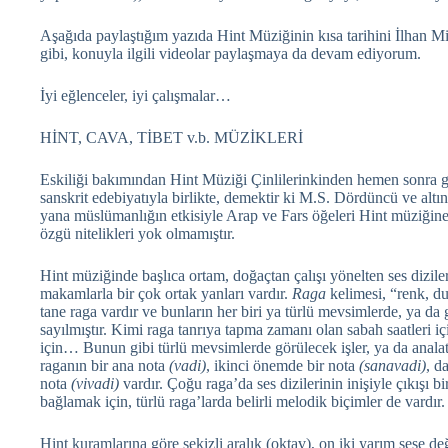
Aşağıda paylaştığım yazıda Hint Müziğinin kısa tarihini İlhan 
gibi, konuyla ilgili videolar paylaşmaya da devam ediyorum.
İyi eğlenceler, iyi çalışmalar…
HİNT, CAVA, TİBET v.b. MÜZİKLERİ
Eskiliği bakımından Hint Müziği Çinlilerinkinden hemen sonra g
sanskrit edebiyatıyla birlikte, demektir ki M.S. Dördüncü ve altın
yana müslümanlığın etkisiyle Arap ve Fars öğeleri Hint müziğin
özgü nitelikleri yok olmamıştır.
Hint müziğinde başlıca ortam, doğaçtan çalışı yönelten ses dizile
makamlarla bir çok ortak yanları vardır.
Raga
kelimesi, “renk, d
tane raga vardır ve bunların her biri ya türlü mevsimlerde, ya da
sayılmıştır. Kimi raga tanrıya tapma zamanı olan sabah saatleri i
için… Bunun gibi türlü mevsimlerde görülecek işler, ya da analatı
raganın bir ana nota
(vadi)
, ikinci önemde bir nota
(sanavadi)
, d
nota
(vivadi)
vardır. Çoğu raga’da ses dizilerinin inişiyle çıkışı 
bağlamak için, türlü raga’larda belirli melodik biçimler de vardır.
Hint kuramlarına göre sekizli aralık (oktav), on iki yarım sese değ