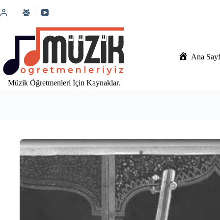
İçeriğe
atla
Ana Say
Müzik Öğretmenleri İçin Kaynaklar.