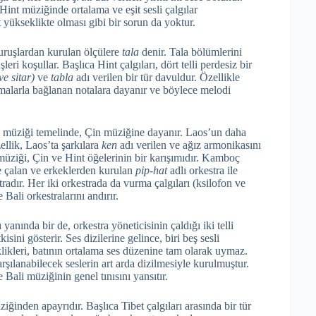
int müziğinde ortalama ve eşit sesli çalgılar
t yükseklikte olması gibi bir sorun da yoktur.
vuruşlardan kurulan ölçülere
tala
denir. Tala bölümlerini
ri koşullar. Başlıca Hint çalgıları, dört telli perdesiz bir
ve sitar)
ve
tabla
adı verilen bir tür davuldur. Özellikle
ırmalarla bağlanan notalara dayanır ve böylece melodi
 müziği temelinde, Çin müziğine dayanır. Laos’un daha
ellik, Laos’ta şarkılara
ken
adı verilen ve ağız armonikasını
 müziği, Çin ve Hint öğelerinin bir karışımıdır. Kamboç
e çalan ve erkeklerden kurulan
pip-hat
adlı orkestra ile
tradır. Her iki orkestrada da vurma çalgıları (ksilofon ve
ali orkestralarını andırır.
yanında bir de, orkestra yöneticisinin çaldığı iki telli
ni gösterir. Ses dizilerine gelince, biri beş sesli
klikleri, batının ortalama ses düzenine tam olarak uymaz.
karşılanabilecek seslerin art arda dizilmesiyle kurulmuştur.
 Bali müziğinin genel tınısını yansıtır.
iğinden apayrıdır. Başlıca Tibet çalgıları arasında bir tür