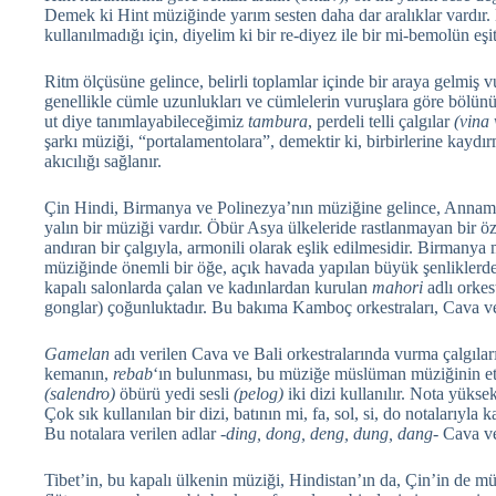
Demek ki Hint müziğinde yarım sesten daha dar aralıklar vardır. H
kullanılmadığı için, diyelim ki bir re-diyez ile bir mi-bemolün eşi
Ritm ölçüsüne gelince, belirli toplamlar içinde bir araya gelmiş 
genellikle cümle uzunlukları ve cümlelerin vuruşlara göre bölünüşle
ut diye tanımlayabileceğimiz
tambura
, perdeli telli çalgılar
(vina 
şarkı müziği, “portalamentolara”, demektir ki, birbirlerine kayd
akıcılığı sağlanır.
Çin Hindi, Birmanya ve Polinezya’nın müziğine gelince, Annam
yalın bir müziği vardır. Öbür Asya ülkeleride rastlanmayan bir öz
andıran bir çalgıyla, armonili olarak eşlik edilmesidir. Birmanya
müziğinde önemli bir öğe, açık havada yapılan büyük şenliklerd
kapalı salonlarda çalan ve kadınlardan kurulan
mahori
adlı orkes
gonglar) çoğunluktadır. Bu bakıma Kamboç orkestraları, Cava ve B
Gamelan
adı verilen Cava ve Bali orkestralarında vurma çalgıları 
kemanın,
rebab
‘ın bulunması, bu müziğe müslüman müziğinin etkisi
(salendro)
öbürü yedi sesli
(pelog)
iki dizi kullanılır. Nota yükse
Çok sık kullanılan bir dizi, batının mi, fa, sol, si, do notalarıyla 
Bu notalara verilen adlar
-ding, dong, deng, dung, dang-
Cava ve
Tibet’in, bu kapalı ülkenin müziği, Hindistan’ın da, Çin’in de müz