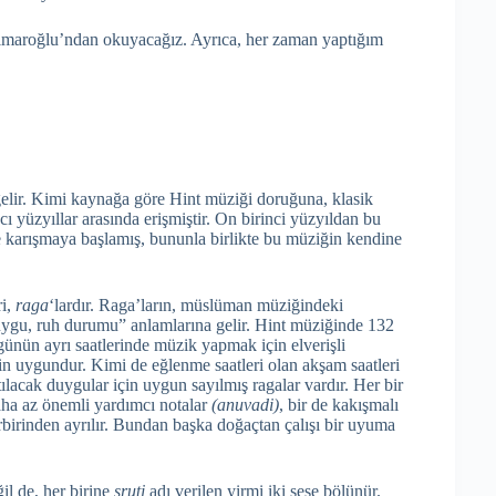
Mimaroğlu’ndan okuyacağız. Ayrıca, her zaman yaptığım
elir. Kimi kaynağa göre Hint müziği doruğuna, klasik
cı yüzyıllar arasında erişmiştir. On birinci yüzyıldan bu
e karışmaya başlamış, bununla birlikte bu müziğin kendine
ri,
raga
‘lardır. Raga’ların, müslüman müziğindeki
uygu, ruh durumu” anlamlarına gelir. Hint müziğinde 132
 günün ayrı saatlerinde müzik yapmak için elverişli
çin uygundur. Kimi de eğlenme saatleri olan akşam saatleri
lacak duygular için uygun sayılmış ragalar vardır. Her bir
aha az önemli yardımcı notalar
(anuvadi)
, bir de kakışmalı
birbirinden ayrılır. Bundan başka doğaçtan çalışı bir uyuma
il de, her birine
şruti
adı verilen yirmi iki sese bölünür.