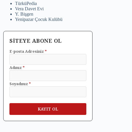
TürküPedia
Vera Davet Evi
Y. Bişgen
Yenipazar Çocuk Kulübü
SİTEYE ABONE OL
E-posta Adresiniz
*
Adınız
*
Soyadınız
*