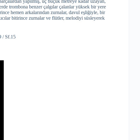
iş parçalardan yapılmış, üç buçuk metreye kadar uzayan,
lerde trombona benzer çalgılar çalanlar yüksek bir yere
irince hemen arkalarından zurnalar, davul eşliğiyle, bir
ıcılar bitirince zurnalar ve flütler, melodiyi süsleyerek
 / Sf.15