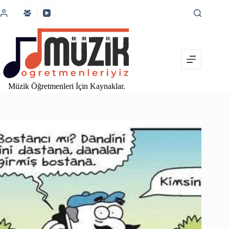
İçeriğe
atla
Müzik Öğretmenleri İçin Kaynaklar.