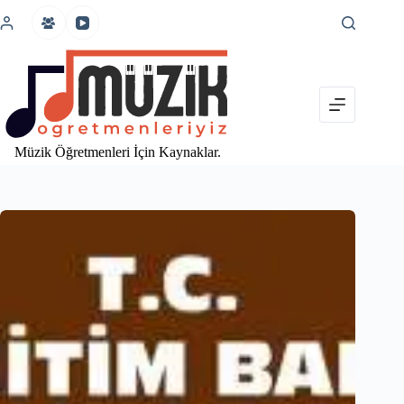
İçeriğe
atla
Müzik Öğretmenleri İçin Kaynaklar.