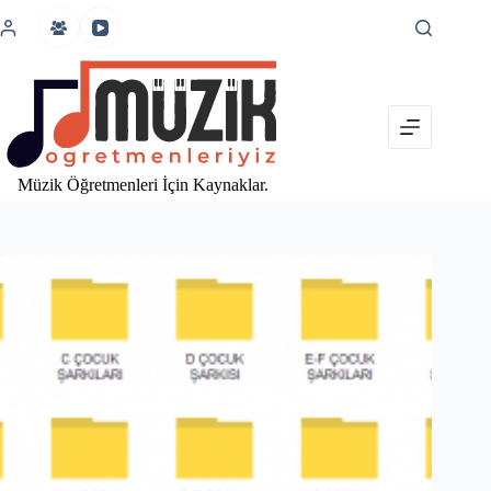
İçeriğe
atla
Müzik Öğretmenleri İçin Kaynaklar.