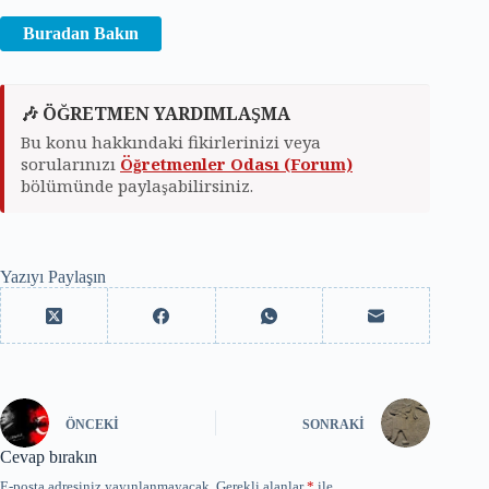
Buradan Bakın
🎶 ÖĞRETMEN YARDIMLAŞMA
Bu konu hakkındaki fikirlerinizi veya
sorularınızı
Öğretmenler Odası (Forum)
bölümünde paylaşabilirsiniz.
Yazıyı Paylaşın
ÖNCEKI
SONRAKI
Cevap bırakın
E-posta adresiniz yayınlanmayacak.
Gerekli alanlar
*
ile