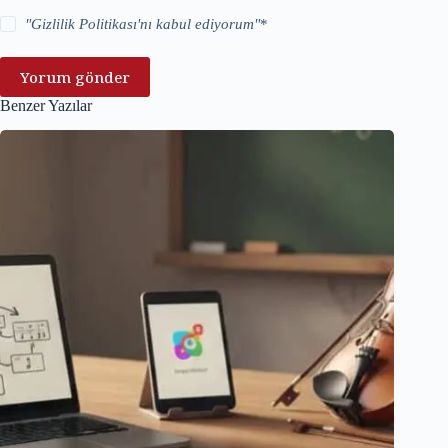
"
Gizlilik Politikası
'nı kabul ediyorum"
*
Yorum gönder
Benzer Yazılar