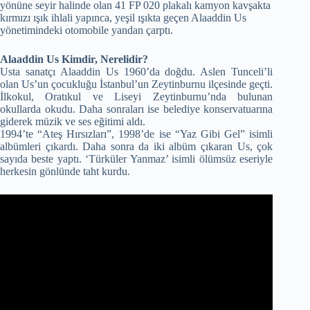
yönüne seyir halinde olan 41 FP 020 plakalı kamyon kavşakta
kırmızı ışık ihlali yapınca, yeşil ışıkta geçen Alaaddin Us
yönetimindeki otomobile yandan çarptı.
Alaaddin Us Kimdir, Nerelidir?
Usta sanatçı Alaaddin Us 1960’da doğdu. Aslen Tunceli’li
olan Us’un çocukluğu İstanbul’un Zeytinburnu ilçesinde geçti.
İlkokul, Oratıkul ve Liseyi Zeytinburnu’nda bulunan
okullarda okudu. Daha sonraları ise belediye konservatuarına
giderek müzik ve ses eğitimi aldı.
1994’te “Ateş Hırsızları”, 1998’de ise “Yaz Gibi Gel” isimli
albümleri çıkardı. Daha sonra da iki albüm çıkaran Us, çok
sayıda beste yaptı. ‘Türküler Yanmaz’ isimli ölümsüz eseriyle
herkesin gönlünde taht kurdu.