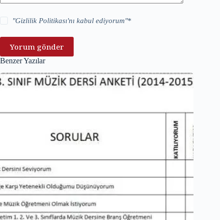
"
Gizlilik Politikası
'nı kabul ediyorum"
*
Yorum gönder
Benzer Yazılar