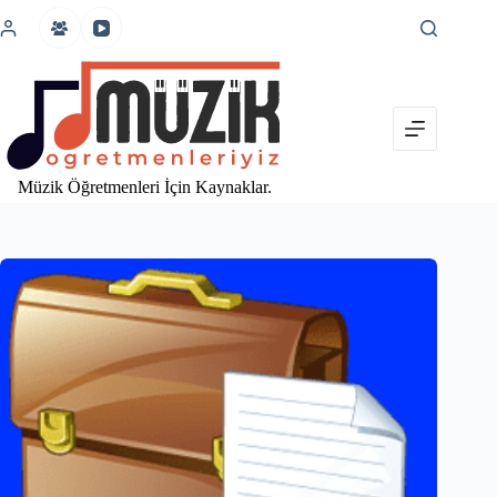
İçeriğe
atla
Müzik Öğretmenleri İçin Kaynaklar.