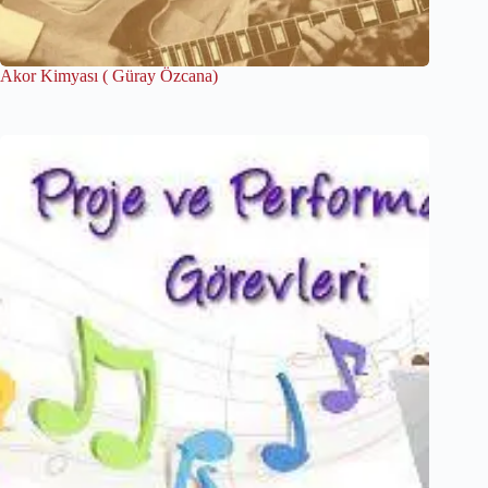
Akor Kimyası ( Güray Özcana)