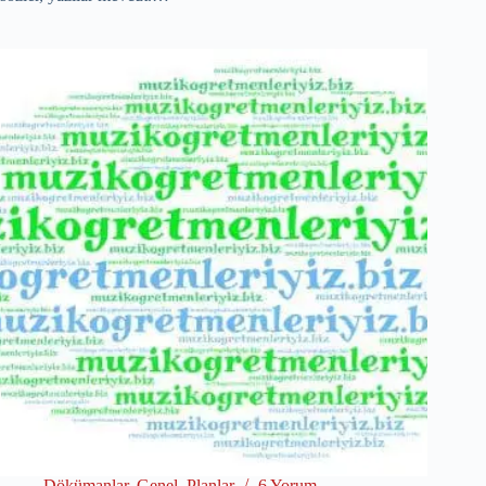
Dökümanlar
,
Genel
,
Planlar
6 Yorum