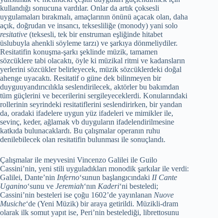
kullandığı sonucuna vardılar. Onlar da artık çoksesli
uygulamaları bırakmalı, amaçlarının önünü açacak olan, daha
açık, doğrudan ve insancı, teksesliliğe (monody) yani solo
resitative
(teksesli, tek bir enstruman eşliğinde hitabet
üslubuyla ahenkli söyleme tarzı) ve şarkıya dönmeliydiler.
Resitatifin konuşma-şarkı şeklinde müzik, tamamen
sözcüklere tabi olacaktı, öyle ki müzikal ritmi ve kadansların
yerlerini sözcükler belirleyecek, müzik sözcüklerdeki doğal
ahenge uyacaktı. Resitatif o güne dek bilinmeyen bir
duyguuyandırıcılıkla seslendirilecek, aktörler bu bakımdan
tüm güçlerini ve becerilerini sergileyeceklerdi. Konularındaki
rollerinin seyrindeki resitatiflerini seslendirirken, bir yandan
da, oradaki ifadelere uygun yüz ifadeleri ve mimikler ile,
sevinç, keder, ağlamak vb duyguların ifadelendirilmesine
katkıda bulunacaklardı. Bu çalışmalar operanın ruhu
denilebilecek olan resitatifin bulunması ile sonuçlandı.
Çalışmalar ile meyvesini Vincenzo Galilei ile Guilo
Cassini’nin, yeni stili uyguladıkları monodik şarkılar ile verdi:
Galilei, Dante’nin
Inferno
‘sunun başlangıcındaki
II Cante
Uganino
‘sunu ve
Jeremiah
‘nın
Kaderi
‘ni besteledi;
Cassini’nin besteleri ise çoğu 1602’de yayınlanan
Nuove
Musiche
‘de (Yeni Müzik) bir araya getirildi. Müzikli-dram
olarak ilk somut yapıt ise, Peri’nin bestelediği, librettosunu