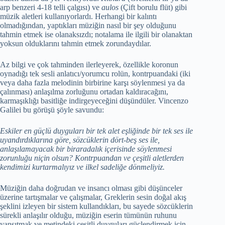
arp benzeri 4-18 telli çalgısı) ve
aulos
(Çift borulu flüt) gibi
müzik aletleri kullanıyorlardı. Herhangi bir kalıntı
olmadığından, yaptıkları müziğin nasıl bir şey olduğunu
tahmin etmek ise olanaksızdı; notalama ile ilgili bir olanaktan
yoksun olduklarını tahmin etmek zorundaydılar.
Az bilgi ve çok tahminden ilerleyerek, özellikle koronun
oynadığı tek sesli anlatıcı/yorumcu rolün, kontrpuandaki (iki
veya daha fazla melodinin birbirine karşı söylenmesi ya da
çalınması) anlaşılma zorluğunu ortadan kaldıracağını,
karmaşıklığı basitliğe indirgeyeceğini düşündüler. Vincenzo
Galilei bu görüşü şöyle savundu:
Eskiler en güçlü duyguları bir tek alet eşliğinde bir tek ses ile
uyandırdıklarına göre, sözcüklerin dört-beş ses ile,
anlaşılamayacak bir biraradalık içerisinde söylenmesi
zorunluğu niçin olsun? Kontrpuandan ve çeşitli aletlerden
kendimizi kurtarmalıyız ve ilkel sadeliğe dönmeliyiz.
Müziğin daha doğrudan ve insancı olması gibi düşünceler
üzerine tartışmalar ve çalışmalar, Greklerin sesin doğal akış
şeklini izleyen bir sistem kullandıkları, bu sayede sözcüklerin
sürekli anlaşılır olduğu, müziğin eserin tümünün ruhunu
yansıtmak ve metindeki çeşitli duyguları güçlendirmek için