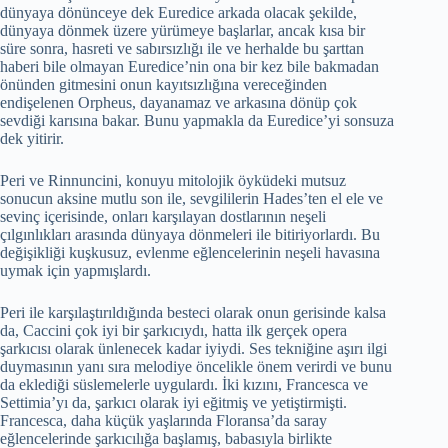
dünyaya dönünceye dek Euredice arkada olacak şekilde,
dünyaya dönmek üzere yürümeye başlarlar, ancak kısa bir
süre sonra, hasreti ve sabırsızlığı ile ve herhalde bu şarttan
haberi bile olmayan Euredice’nin ona bir kez bile bakmadan
önünden gitmesini onun kayıtsızlığına vereceğinden
endişelenen Orpheus, dayanamaz ve arkasına dönüp çok
sevdiği karısına bakar. Bunu yapmakla da Euredice’yi sonsuza
dek yitirir.
Peri ve Rinnuncini, konuyu mitolojik öyküdeki mutsuz
sonucun aksine mutlu son ile, sevgililerin Hades’ten el ele ve
sevinç içerisinde, onları karşılayan dostlarının neşeli
çılgınlıkları arasında dünyaya dönmeleri ile bitiriyorlardı. Bu
değişikliği kuşkusuz, evlenme eğlencelerinin neşeli havasına
uymak için yapmışlardı.
Peri ile karşılaştırıldığında besteci olarak onun gerisinde kalsa
da, Caccini çok iyi bir şarkıcıydı, hatta ilk gerçek opera
şarkıcısı olarak ünlenecek kadar iyiydi. Ses tekniğine aşırı ilgi
duymasının yanı sıra melodiye öncelikle önem verirdi ve bunu
da eklediği süslemelerle uygulardı. İki kızını, Francesca ve
Settimia’yı da, şarkıcı olarak iyi eğitmiş ve yetiştirmişti.
Francesca, daha küçük yaşlarında Floransa’da saray
eğlencelerinde şarkıcılığa başlamış, babasıyla birlikte