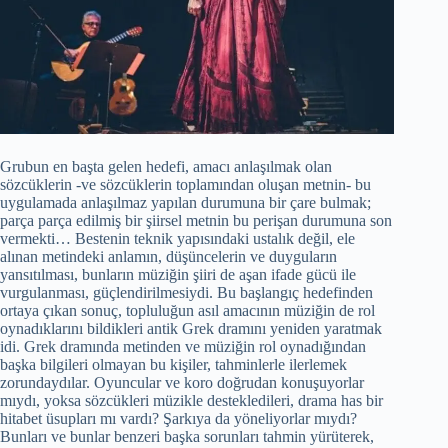
Grubun en başta gelen hedefi, amacı anlaşılmak olan
sözcüklerin -ve sözcüklerin toplamından oluşan metnin- bu
uygulamada anlaşılmaz yapılan durumuna bir çare bulmak;
parça parça edilmiş bir şiirsel metnin bu perişan durumuna son
vermekti… Bestenin teknik yapısındaki ustalık değil, ele
alınan metindeki anlamın, düşüncelerin ve duyguların
yansıtılması, bunların müziğin şiiri de aşan ifade gücü ile
vurgulanması, güçlendirilmesiydi. Bu başlangıç hedefinden
ortaya çıkan sonuç, topluluğun asıl amacının müziğin de rol
oynadıklarını bildikleri antik Grek dramını yeniden yaratmak
idi. Grek dramında metinden ve müziğin rol oynadığından
başka bilgileri olmayan bu kişiler, tahminlerle ilerlemek
zorundaydılar. Oyuncular ve koro doğrudan konuşuyorlar
mıydı, yoksa sözcükleri müzikle destekledileri, drama has bir
hitabet üsupları mı vardı? Şarkıya da yöneliyorlar mıydı?
Bunları ve bunlar benzeri başka sorunları tahmin yürüterek,