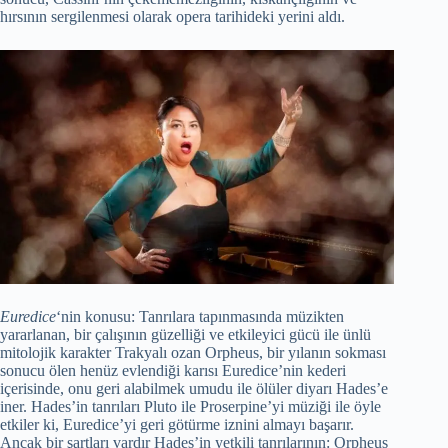
hırsının sergilenmesi olarak opera tarihideki yerini aldı.
Euredice
‘nin konusu: Tanrılara tapınmasında müzikten
yararlanan, bir çalışının güzelliği ve etkileyici gücü ile ünlü
mitolojik karakter Trakyalı ozan Orpheus, bir yılanın sokması
sonucu ölen henüz evlendiği karısı Euredice’nin kederi
içerisinde, onu geri alabilmek umudu ile ölüler diyarı Hades’e
iner. Hades’in tanrıları Pluto ile Proserpine’yi müziği ile öyle
etkiler ki, Euredice’yi geri götürme iznini almayı başarır.
Ancak bir şartları vardır Hades’in yetkili tanrılarının: Orpheus