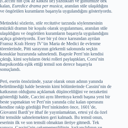
(Caccini’nin çok az katkısı ile) yazdıkları ve günümüze dek
kalan,
Euredice drama per musica,
aranılan stile ulaşıldığını
ve öngörülen kuramların başarıyla uygulandığını gösteriyordu.
Metindeki sözlerin,
stile recitative
tarzında söylenmesinin
müzikli dramın bir koşulu olarak uygulanması, aranılan stile
ulaşıldığını ve öngörülen kuramların başarıyla uygulandığını
açıkça gösteriyordu. Eser bir yıl önce karısından ayrılan
Fransız Kralı Henry IV’ün Maria de Medici ile evlenme
törenlerinde, Pitti sarayının görkemli salonunda seçkin
konuklar huzurunda sahnelendi. Başrole Perri’nin kendisi
çıktığı, kimi soyluların öteki rolleri paylaştıkları, Corsi’nin
harpsikordda eşlik ettiği temsil son derece başarıyla
sonuçlandı.
Peri, eserin önsözünde, yazar olarak onun adının yanında
belirtilmediği halde bestenin kimi bölümlerinde Cassini’nin de
katkısının olduğunu açıklamak düşünceliliğini ve nezaketini
gösterdiği halde, Caccini aynı librettoya kendi başına yeni bir
beste yapmaktan ve Peri’nin yanında cılız kalan operasını
kendine rakip gördüğü Peri’ninkinden önce, 1601’de,
Giovanni Bardi’ye ithaf ile yayınlamaktan, ertesi yıl da özel
bir temsilde sahnelemekten geri kalmadı. Bu temsil onun,
eserinin ilk ve son temsili olmaktan ileriye gitmedi. Tek
sonucu, Cassini’nin çekememezliğinin, kıskançlığının ve