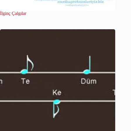
İlginç Çalgılar