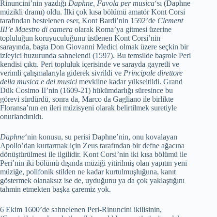
Rinuncini’nin yazdığı
Daphne, Favola per musica
‘sı (Daphne
müzikli dramı) oldu. İlki çok kısa bölümü amatör Kont Corsi
tarafından bestelenen eser, Kont Bardi’nin 1592’de
Clement
III’e Maestro di camera
olarak Roma’ya gitmesi üzerine
topluluğun koruyuculuğunu üstlenen Kont Corsi’nin
sarayında, başta Don Giovanni Medici olmak üzere seçkin bir
izleyici huzurunda sahnelendi (1597). Bu temsilde başrole Peri
kendisi çıktı. Peri topluluk içerisinde ve sarayda gayretli ve
verimli çalışmalarıyla giderek sivrildi ve
Principale direttore
della musica e dei musici
mevkiine kadar yükseltildi. Grand
Dük Cosimo II’nin (1609-21) hükümdarlığı süresince bu
görevi sürdürdü, sonra da, Marco da Gagliano ile birlikte
Floransa’nın en ileri müzisyeni olarak belirtilmek suretiyle
onurlandırıldı.
Daphne
‘nin konusu, su perisi Daphne’nin, onu kovalayan
Apollo’dan kurtarmak için Zeus tarafından bir defne ağacına
dönüştürülmesi ile ilgilidir. Kont Corsi’nin iki kısa bölümü ile
Peri’nin iki bölümü dışında müziği yitirilmiş olan yapıtın yeni
müziğe, polifonik stilden ne kadar kurtulmuşluğuna, kanıt
göstermek olanaksız ise de, uyduğunu ya da çok yaklaştığını
tahmin etmekten başka çaremiz yok.
6 Ekim 1600’de sahnelenen Peri-Rinuncini ikilisinin,