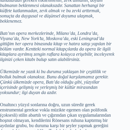
sanatlardan gereken etkilenmenin, zevk almanın, doyum
bulmanın beklenmesi olanaksızdır. Sanattan herhangi bir
külfete katlanmadan, zevk almak ve bu zevki arttırmak,
sonuçta da duygusal ve düşünsel doyuma ulaşmak,
beklenemez.
Batı’nın opera merkezlerinde, Milano’da, Londra’da,
Viyana’da, New York’ta, Moskova’da, eski Leningrad’da
gittiğim her opera binasında kitap ve hatıra satışı yapılan bir
bölüm vardır. Kentteki normal kitapçılarda da opera ile ilgili
kitaplara ayrılmış zengin raflara kolayca erişebilir, inceleyerek
ilginizi çeken kitabı bulup satın alabilirsiniz.
Ülkemizde ne yazık ki bu duruma yaklaşan bir çeşitlilik ve
bolluk bulmak olanaksız. Bunu doğal karşılamamız gerekir.
Çünkü ülkemizde opera, Batı’da olduğu gibi, yüzyıllar
içerisinde gelişmiş ve yerleşmiş bir kültür mirasından
yoksundur; ilgi duyan da azdır.
Onaltıncı yüzyıl sonlarına doğru, uzun süredir gerek
enstrumental gerekse vokla müzikte egemen olan polifonik
(çoksesli) stilin abartılı ve çığırından çıkan uygulamalarından
hoşnut olmayan, kendilerini Rönesans ruhuna kaptırmış bir
aydınlar grubu, bu duruma karşı bir şeyler yapmak gereğini