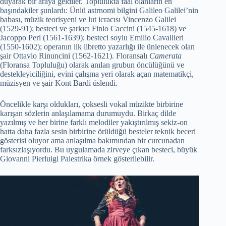
duyarak bir araya geldiler. Toplulukta faal olanların en
başındakiler şunlardı: Ünlü astrnomi bilgini Galileo Galilei’nin
babası, müzik teorisyeni ve lut icracısı Vincenzo Galilei
(1529-91); besteci ve şarkıcı Finlo Caccini (1545-1618) ve
Jacoppo Peri (1561-1639); besteci soylu Emilio Cavallieri
(1550-1602); operanın ilk libretto yazarlığı ile ünlenecek olan
şair Ottavio Rinuncini (1562-1621). Floransalı
Camerata
(Floransa Topluluğu) olarak anılan grubun öncülüğünü ve
destekleyiciliğini, evini çalışma yeri olarak açan matematikçi,
müzisyen ve şair Kont Bardi üslendi.
Öncelikle karşı oldukları, çoksesli vokal müzikte birbirine
karışan sözlerin anlaşılamama durumuydu. Birkaç dilde
yazılmış ve her birine farklı melodiler yakıştırılmış sekiz-on
hatta daha fazla sesin birbirine örüldüğü besteler teknik beceri
gösterisi oluyor ama anlaşılma bakımından bir curcunadan
farksızlaşıyordu. Bu uygulamada zirveye çıkan besteci, büyük
Giovanni Pierluigi Palestrika örnek gösterilebilir.