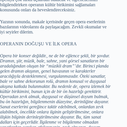
bilgilendirirken operanın kültür birikimini sağlamaları
konusunda onları da heveslendireceksiniz.
Yazının sonunda, makale içerisinde geçen opera eserlerinin
bazılarının videolarını da paylaşacağım. Zevkli okumalar ve
iyi seyirler dilerim.
OPERANIN DOĞUŞU VE İLK OPERA
Opera bir konser değildir., ne de bir eğlence şekli, bir şovdur.
Dramın, şiir, müzik, bale, sahne, yani görsel sanatların bir
aradalığından oluşan bir “müzikli dram”’dır. Birinci planda
gelen dramın akışının, genel havasının ve karakterler
aracılığıyla desteklenmesi, vurgulanmasıdır. Öteki sanatlar,
bale ve sahne dekorunun rolü, dramın konusal ve duygusal
akışına katkıda bulunmaktır. Bu nedenle de, opera izlemek bir
kültür birikimini, bunun için de bir ön hazırlığı gerektirir.
Operadan zevk almak, duygusal ve düşünsel doyum bulmak,
bu ön hazırlığın, bilgilenmenin düzeyine, derinliğine dayanır.
Sanat eserlerini gereğince taktir edebilmek, onlardan zevk
alabilmek, öncelikle onlara ilginin geliştirilmesine, onlara
ilişkin bilginin derinleştirilmesine dayanır. Bu, tüm sanat
dalları için geçerlidir. İlgilenme ve bilgilenme olmadan