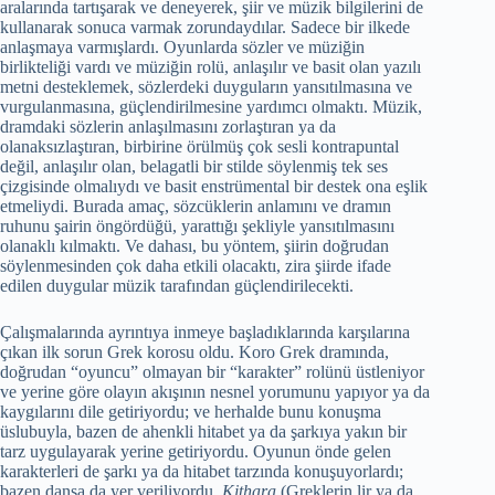
aralarında tartışarak ve deneyerek, şiir ve müzik bilgilerini de
kullanarak sonuca varmak zorundaydılar. Sadece bir ilkede
anlaşmaya varmışlardı. Oyunlarda sözler ve müziğin
birlikteliği vardı ve müziğin rolü, anlaşılır ve basit olan yazılı
metni desteklemek, sözlerdeki duyguların yansıtılmasına ve
vurgulanmasına, güçlendirilmesine yardımcı olmaktı. Müzik,
dramdaki sözlerin anlaşılmasını zorlaştıran ya da
olanaksızlaştıran, birbirine örülmüş çok sesli kontrapuntal
değil, anlaşılır olan, belagatli bir stilde söylenmiş tek ses
çizgisinde olmalıydı ve basit enstrümental bir destek ona eşlik
etmeliydi. Burada amaç, sözcüklerin anlamını ve dramın
ruhunu şairin öngördüğü, yarattığı şekliyle yansıtılmasını
olanaklı kılmaktı. Ve dahası, bu yöntem, şiirin doğrudan
söylenmesinden çok daha etkili olacaktı, zira şiirde ifade
edilen duygular müzik tarafından güçlendirilecekti.
Çalışmalarında ayrıntıya inmeye başladıklarında karşılarına
çıkan ilk sorun Grek korosu oldu. Koro Grek dramında,
doğrudan “oyuncu” olmayan bir “karakter” rolünü üstleniyor
ve yerine göre olayın akışının nesnel yorumunu yapıyor ya da
kaygılarını dile getiriyordu; ve herhalde bunu konuşma
üslubuyla, bazen de ahenkli hitabet ya da şarkıya yakın bir
tarz uygulayarak yerine getiriyordu. Oyunun önde gelen
karakterleri de şarkı ya da hitabet tarzında konuşuyorlardı;
bazen dansa da yer veriliyordu.
Kithara
(Greklerin lir ya da