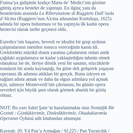
Fransa’ya gidişinde kraliçe Maria de’ Medici’nin gözüne
gitmiş ayrıca besteler de yapmıştı. En ilginç yanı da
bestelerinin arasında
La Riberanzione di Ruggiero Dall’ isola
d’Alcina
(Ruggiero’nun Alcina adasından Kurtuluşu, 1625)
adında bir opera bulunması ve bu yapıtıyla ilk kadın opera
bestecisi olarak tarihe geçmesi oldu.
Euredice’nin başarısı, hevesli ve idealist bir grup aydının
çalışmalarının istenilen sonucu vereceğinin kanıtı idi.
Greklerdeki müzikli dramı yaratma çabalarının onları antik
çağdaki uygulamaya ne kadar yaklaştırdığını tahmin etmek
olanaksız ise de, ileriye dönük yeni bir sanatın, sözcüklerle
notaların bir arada kaynaştığı, bu güne dek gelişerek yaşayan
operanın ilk adımını attıkları bir gerçek. Bunu izleyen en
sağlam adımı atmak ve daha da olgun adımlara yol açmak
için, sahneye Monteverdi’nin çıkmasını, bu günün opera
severleri için büyük şans olarak görmek abartılı bir görüş
olmaz.
NOT: Bu yazı Sabri Şatır’ın hazırlanmakta olan
Nostaljik Bir
Gezinti : Gördüklerimle, Dinlediklerimle, Okuduklarımla
Operanın Öyküsü
adlı kitabından alınmıştır.
Kaynak: 20. Yıl Pan’a Armağan / Sf.225 / Pan Yayıncılık /