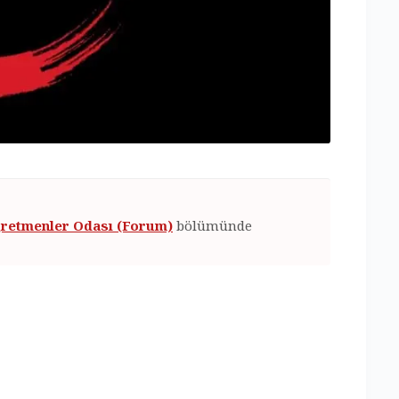
retmenler Odası (Forum)
bölümünde