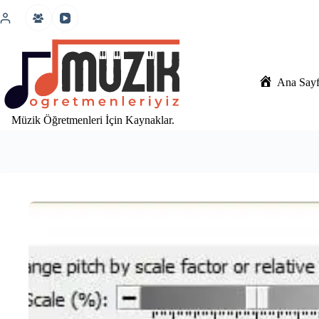
İçeriğe
atla
Ana Say
Müzik Öğretmenleri İçin Kaynaklar.