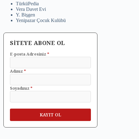
TürküPedia
Vera Davet Evi
Y. Bişgen
Yenipazar Çocuk Kulübü
SİTEYE ABONE OL
E-posta Adresiniz
*
Adınız
*
Soyadınız
*