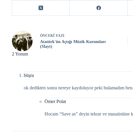
ÖNCEKI
YAZI
Atatürk'ün Açtığı Müzik Kurumları
(Slayt)
2 Yorum
büşra
ok dedikten sonra nereye kaydoluyor peki bulamadım ben.t
Ömer Polat
Hocam “Save as” deyin tekrar ve masaüstüne k