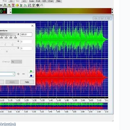
örüntüsü