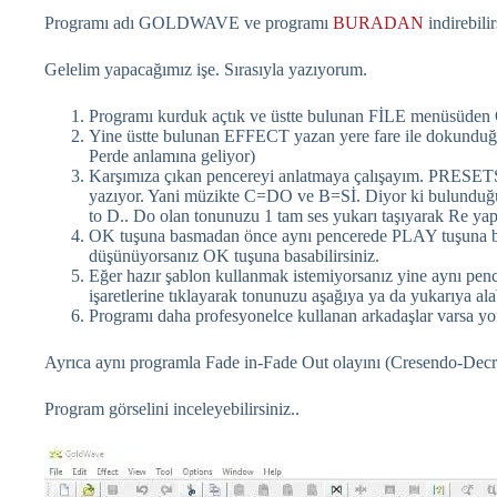
Programı adı GOLDWAVE ve programı
BURADAN
indirebili
Gelelim yapacağımız işe. Sırasıyla yazıyorum.
Programı kurduk açtık ve üstte bulunan FİLE menüsüden O
Yine üstte bulunan EFFECT yazan yere fare ile dokunduğ
Perde anlamına geliyor)
Karşımıza çıkan pencereyi anlatmaya çalışayım. PRESETS
yazıyor. Yani müzikte C=DO ve B=Sİ. Diyor ki bulunduğu
to D.. Do olan tonunuzu 1 tam ses yukarı taşıyarak Re ya
OK tuşuna basmadan önce aynı pencerede PLAY tuşuna basa
düşünüyorsanız OK tuşuna basabilirsiniz.
Eğer hazır şablon kullanmak istemiyorsanız yine aynı pen
işaretlerine tıklayarak tonunuzu aşağıya ya da yukarıya alab
Programı daha profesyonelce kullanan arkadaşlar varsa yor
Ayrıca aynı programla Fade in-Fade Out olayını (Cresendo-Dec
Program görselini inceleyebilirsiniz..