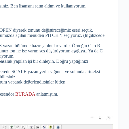
rsiniz. Ben lisansını satın aldım ve kullanıyorum.
PEN diyerek tonunu değiştireceğimiz eseri seçtik.
umuzda açılan menüden PITCH ‘i seçiyoruz. (İngilizcede
 yazan bölümde hazır şablonlar vardır. Örneğin C to B
nuz ton ne ise yarım ses düşürüyorum aşağıya.. Ya da C
pıyorum.
rak yapılan işi bir dinleyin. Doğru yaptığınızı
cerede SCALE yazan yerin sağında ve solunda artı-eksi
ilirsiniz.
um yaparak değerlendirsinler lütfen.
resendo)
BURADA
anlatmıştım.