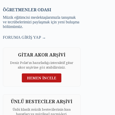
ÖĞRETMENLER ODASI
Müzik eğitimcisi meslektaşlarımızla tanışmak
ve tecrübelerimizi paylaşmak için yeni buluşma
bölümümüz.
FORUMA GİRİŞ YAP →
GİTAR AKOR ARŞİVİ
Deniz Polat'ın hazırladığı interaktif gitar
akor arşivine göz atabilirsiniz.
HEMEN İNCELE
ÜNLÜ BESTECİLER ARŞİVİ
Ünlü klasik müzik bestecilerinin kısa
hayatları ve müziksel geçmişleri.