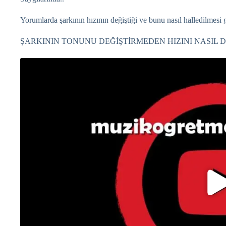
Yorumlarda şarkının hızının değiştiği ve bunu nasıl halledilmesi ge
ŞARKININ TONUNU DEĞİŞTİRMEDEN HIZINI NASIL D