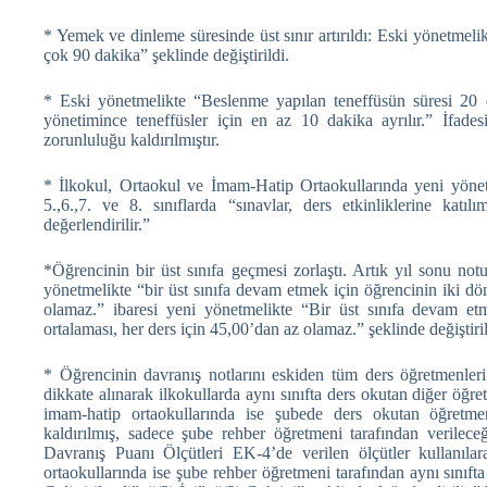
* Yemek ve dinleme süresinde üst sınır artırıldı: Eski yönetmeli
çok 90 dakika” şeklinde değiştirildi.
* Eski yönetmelikte “Beslenme yapılan teneffüsün süresi 20 da
yönetimince teneffüsler için en az 10 dakika ayrılır.” İfade
zorunluluğu kaldırılmıştır.
* İlkokul, Ortaokul ve İmam-Hatip Ortaokullarında yeni yönetm
5.,6.,7. ve 8. sınıflarda “sınavlar, ders etkinliklerine kat
değerlendirilir.”
*Öğrencinin bir üst sınıfa geçmesi zorlaştı. Artık yıl sonu notu
yönetmelikte “bir üst sınıfa devam etmek için öğrencinin iki dö
olamaz.” ibaresi yeni yönetmelikte “Bir üst sınıfa devam et
ortalaması, her ders için 45,00’dan az olamaz.” şeklinde değiştiril
* Öğrencinin davranış notlarını eskiden tüm ders öğretmenleri 
dikkate alınarak ilkokullarda aynı sınıfta ders okutan diğer öğre
imam-hatip ortaokullarında ise şubede ders okutan öğretmenl
kaldırılmış, sadece şube rehber öğretmeni tarafından verilece
Davranış Puanı Ölçütleri EK-4’de verilen ölçütler kullanılar
ortaokullarında ise şube rehber öğretmeni tarafından aynı sınıft