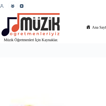
İçeriğe
atla
Ana Say
Müzik Öğretmenleri İçin Kaynaklar.