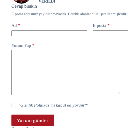
VERİLDİ
Cevap bırakın
E-posta adresiniz yayınlanmayacak.
Gerekli alanlar
*
ile işaretlenmişlerdir
Ad
*
E-posta
*
Yorum Yap
*
"
Gizlilik Politikası
'nı kabul ediyorum"
*
Yorum gönder