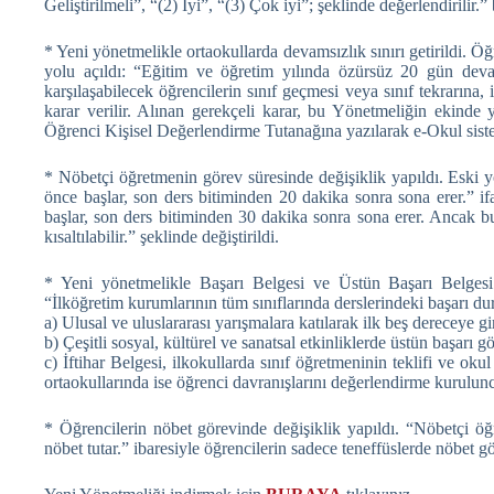
Geliştirilmeli”, “(2) İyi”, “(3) Çok iyi”; şeklinde değerlendirilir.” b
* Yeni yönetmelikle ortaokullarda devamsızlık sınırı getirildi. Öğ
yolu açıldı: “Eğitim ve öğretim yılında özürsüz 20 gün devam
karşılaşabilecek öğrencilerin sınıf geçmesi veya sınıf tekrarın
karar verilir. Alınan gerekçeli karar, bu Yönetmeliğin ekin
Öğrenci Kişisel Değerlendirme Tutanağına yazılarak e-Okul sistem
* Nöbetçi öğretmenin görev süresinde değişiklik yapıldı. Eski 
önce başlar, son ders bitiminden 20 dakika sonra sona erer.” i
başlar, son ders bitiminden 30 dakika sonra sona erer. Ancak b
kısaltılabilir.” şeklinde değiştirildi.
* Yeni yönetmelikle Başarı Belgesi ve Üstün Başarı Belgesi ka
“İlköğretim kurumlarının tüm sınıflarında derslerindeki başarı d
a) Ulusal ve uluslararası yarışmalara katılarak ilk beş dereceye gi
b) Çeşitli sosyal, kültürel ve sanatsal etkinliklerde üstün başarı g
c) İftihar Belgesi, ilkokullarda sınıf öğretmeninin teklifi ve o
ortaokullarında ise öğrenci davranışlarını değerlendirme kurulunca
* Öğrencilerin nöbet görevinde değişiklik yapıldı. “Nöbetçi öğ
nöbet tutar.” ibaresiyle öğrencilerin sadece teneffüslerde nöbet g