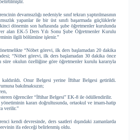
elirtilmiştir.
rencinin devamsızlığı nedeniyle sınıf tekrarı yaptırılmasının
sızlık yapanlar ile bir üst sınıfı başarmada güçlüklerle
a, ikinci dönemin son haftasında şube öğretmenler kurulunda
de yer alan EK-5 Ders Yılı Sonu Şube Öğretmenler Kurulu
inin ilgili bölümüne işlenir.”
yönetmelikte “Nöbet görevi, ilk ders başlamadan 20 dakika
fadesi; “Nöbet görevi, ilk ders başlamadan 30 dakika önce
u süre okulun özelliğine göre öğretmenler kurulu kararıyla
ldırıldı. Onur Belgesi yerine İftihar Belgesi getirildi.
urumuna bakılmaksızın;
ren,
österen öğrenciler “İftihar Belgesi” EK-8 ile ödüllendirilir.
kul yönetiminin kararı doğrultusunda, ortaokul ve imam-hatip
 verilir.”
renci kendi devresinde, ders saatleri dışındaki zamanlarda
örevinin ifa edeceği belirlenmiş oldu.