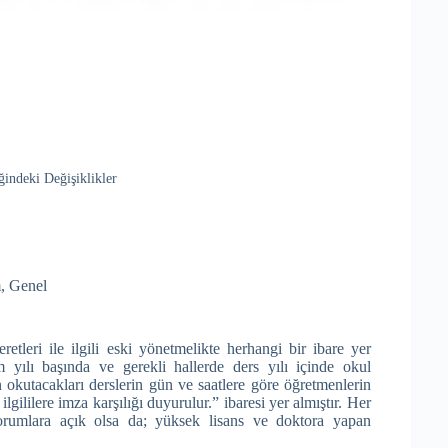
indeki Değişiklikler
m
,
Genel
tleri ile ilgili eski yönetmelikte herhangi bir ibare yer
 yılı başında ve gerekli hallerde ders yılı içinde okul
 okutacakları derslerin gün ve saatlere göre öğretmenlerin
lgililere imza karşılığı duyurulur.” ibaresi yer almıştır. Her
yorumlara açık olsa da; yüksek lisans ve doktora yapan