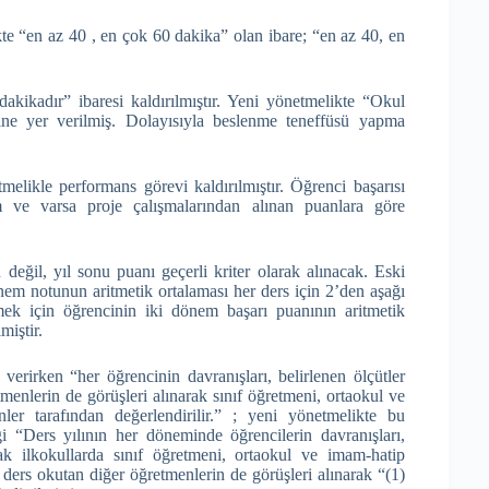
kte “en az 40 , en çok 60 dakika” olan ibare; “en az 40, en
kikadır” ibaresi kaldırılmıştır. Yeni yönetmelikte “Okul
sine yer verilmiş. Dolayısıyla beslenme teneffüsü yapma
elikle performans görevi kaldırılmıştır. Öğrenci başarısı
ılım ve varsa proje çalışmalarından alınan puanlara göre
 değil, yıl sonu puanı geçerli kriter olarak alınacak. Eski
nem notunun aritmetik ortalaması her ders için 2’den aşağı
mek için öğrencinin iki dönem başarı puanının aritmetik
miştir.
verirken “her öğrencinin davranışları, belirlenen ölçütler
tmenlerin de görüşleri alınarak sınıf öğretmeni, ortaokul ve
er tarafından değerlendirilir.” ; yeni yönetmelikte bu
ği “Ders yılının her döneminde öğrencilerin davranışları,
ak ilkokullarda sınıf öğretmeni, ortaokul ve imam-hatip
a ders okutan diğer öğretmenlerin de görüşleri alınarak “(1)