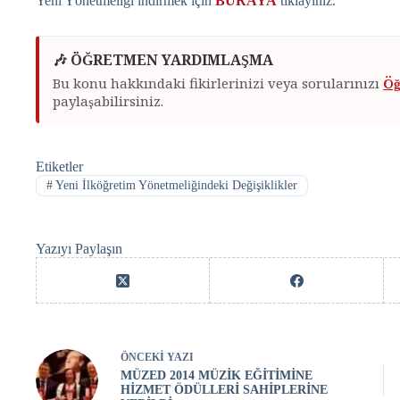
Yeni Yönetmeliği indirmek için
BURAYA
tıklayınız.
🎶 ÖĞRETMEN YARDIMLAŞMA
Bu konu hakkındaki fikirlerinizi veya sorularınızı
Öğ
paylaşabilirsiniz.
Etiketler
#
Yeni İlköğretim Yönetmeliğindeki Değişiklikler
Yazıyı Paylaşın
ÖNCEKI
YAZI
MÜZED 2014 MÜZİK EĞİTİMİNE
HİZMET ÖDÜLLERİ SAHİPLERİNE